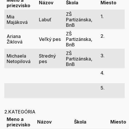
Meno a
Názov
Škola
Miesto
priezvisko
ZŠ
1.
Mia
Labuť
Partizánska,
Majáková
BnB
ZŠ
2.
Ariana
Veľký pes
Partizánska,
Žiklová
BnB
ZŠ
3.
Michaela
Stredný
Partizánska,
Netopilová
pes
BnB
4.
5.
2.KATEGÓRIA
Meno a
Názov
Škola
Miesto
priezvisko