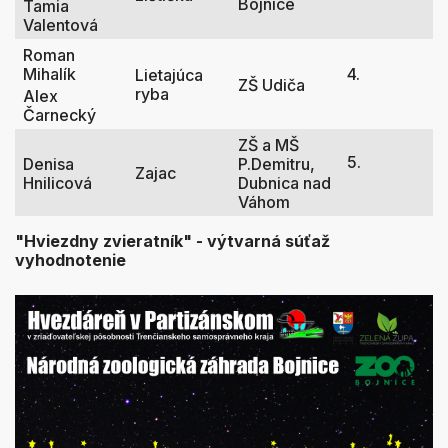
Bojnice
Tamia
Valentová
Roman
Mihalík
4.
Lietajúca
ZŠ Udiča
ryba
Alex
Čarnecký
ZŠ a MŠ
5.
Denisa
P.Demitru,
Zajac
Hnilicová
Dubnica nad
Váhom
"Hviezdny zvieratník" - výtvarná súťaž
vyhodnotenie