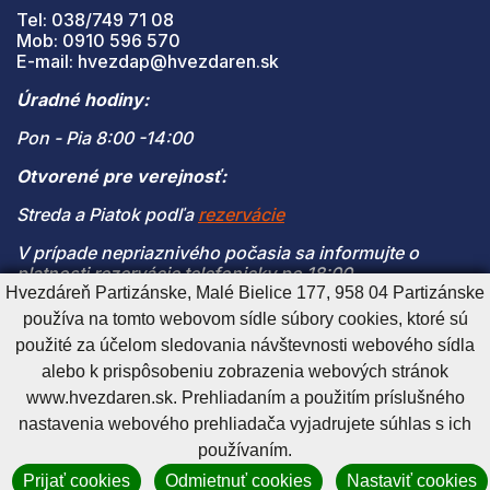
Tel: 038/749 71 08
Mob: 0910 596 570
E-mail: hvezdap@hvezdaren.sk
Úradné hodiny:
Pon - Pia 8:00 -14:00
Otvorené pre verejnosť:
Streda a Piatok podľa
rezervácie
V prípade nepriaznivého počasia sa informujte o
platnosti rezervácie telefonicky po 18:00
Hvezdáreň Partizánske, Malé Bielice 177, 958 04 Partizánske
(V prípade naplnenia kapacity je vstup na pozorovanie
používa na tomto webovom sídle súbory cookies, ktoré sú
možný len s platnou rezerváciou)
použité za účelom sledovania návštevnosti webového sídla
alebo k prispôsobeniu zobrazenia webových stránok
www.hvezdaren.sk. Prehliadaním a použitím príslušného
Cookies nastavenie
Cookies - viac informácií
Vyhlásenie o prístupnosti
nastavenia webového prehliadača vyjadrujete súhlas s ich
Technický prevádzkovateľ
Správca obsahu
používaním.
Generuje
CMS BUXUS
Prijať cookies
Odmietnuť cookies
Nastaviť cookies