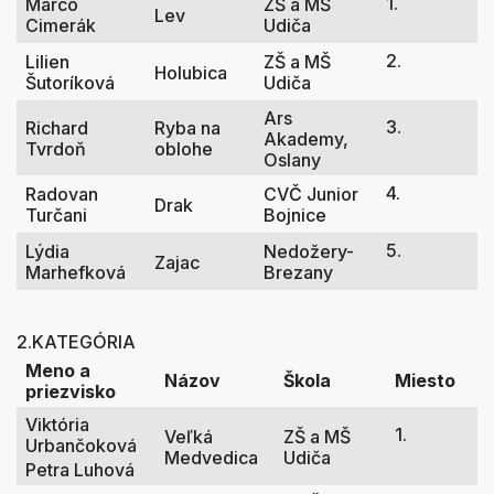
1.
Marco
ZŠ a MŠ
Lev
Cimerák
Udiča
2.
Lilien
ZŠ a MŠ
Holubica
Šutoríková
Udiča
Ars
3.
Richard
Ryba na
Akademy,
Tvrdoň
oblohe
Oslany
4.
Radovan
CVČ Junior
Drak
Turčani
Bojnice
5.
Lýdia
Nedožery-
Zajac
Marhefková
Brezany
2.KATEGÓRIA
Meno a
Názov
Škola
Miesto
priezvisko
Viktória
1.
Veľká
ZŠ a MŠ
Urbančoková
Medvedica
Udiča
Petra Luhová