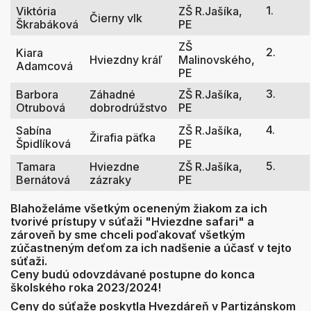
1.
Viktória
ZŠ R.Jašíka,
Čierny vlk
Škrabáková
PE
ZŠ
2.
Kiara
Hviezdny kráľ
Malinovského,
Adamcová
PE
3.
Barbora
Záhadné
ZŠ R.Jašíka,
Otrubová
dobrodrúžstvo
PE
4.
Sabína
ZŠ R.Jašíka,
Žirafia päťka
Špidlíková
PE
5.
Tamara
Hviezdne
ZŠ R.Jašíka,
Bernátová
zázraky
PE
Blahoželáme všetkým oceneným žiakom za ich
tvorivé prístupy v súťaži "Hviezdne safari" a
zároveň by sme chceli poďakovať všetkým
zúčastneným deťom za ich nadšenie a účasť v tejto
súťaži.
Ceny budú odovzdávané postupne do konca
školského roka 2023/2024!
Ceny do súťaže poskytla Hvezdáreň v Partizánskom