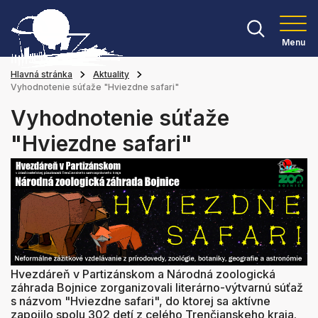
Menu
Hlavná stránka
Aktuality
Vyhodnotenie súťaže "Hviezdne safari"
Vyhodnotenie súťaže
"Hviezdne safari"
Hvezdáreň v Partizánskom a Národná zoologická
záhrada Bojnice zorganizovali literárno-výtvarnú súťaž
s názvom "Hviezdne safari", do ktorej sa aktívne
zapojilo spolu 302 detí z celého Trenčianskeho kraja.