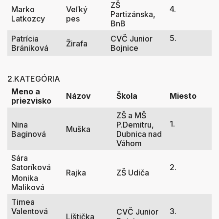
ZŠ
4.
Marko
Veľký
Partizánska,
Latkozcy
pes
BnB
5.
Patrícia
CVČ Junior
Žirafa
Brániková
Bojnice
2.KATEGÓRIA
Meno a
Názov
Škola
Miesto
priezvisko
ZŠ a MŠ
1.
Nina
P.Demitru,
Muška
Baginová
Dubnica nad
Váhom
Sára
Satoríková
2.
Rajka
ZŠ Udiča
Monika
Maliková
Timea
Valentová
3.
CVČ Junior
Líštička