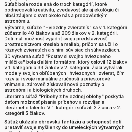
Súťaž bola rozdelená do troch kategórií, ktoré
podnecovali kreativitu, zvedavosť ale aj ekológiu či
hlbší záujem o svet okolo nás a predovšetkým
astronómiu.
Výtvarnej súťaže "Hviezdny zvieratník" sa v 1. kategórii
zúčastnilo 40 žiakov a až 209 žiakov v 2. kategórii.
Deti mali možnosť vyjadriť svoju predstavivosť
prostredníctvom kresieb a malieb, pričom sa učili o
rôznych zvieratách a s nimi súvisiacich súhvezdiach.
3D výtvarná súťaž "Postav si svojho hviezdneho
miláčika" bola ďalším formátom, ktorý oslovil 12 žiakov
v 1. kategórii a 33 žiakov v 2. kategórii. Žiaci vytvárali
modely svojich obľúbených "hviezdnych" zvierat, čím
rozvíjali svoje manuálne zručnosti a priestorové
vnímanie, zároveň získavali nové poznatky o
astronómii a biologických druhoch.
Literárna súťaž "Príbehy z hviezdnej oblohy" poskytla
deťom možnosť písania príbehov a rozvíjania
literárneho talentu. V 1. kategórii súťažili 3 žiaci a v 2.
kategórii 5 žiakov.
Súťaž ukázala obrovskú fantáziu a schopnosť detí
pretaviť svoje myšlienky do umeleckých výtvarných