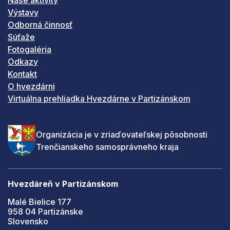
Naše aktivity
Výstavy
Odborná činnosť
Súťaže
Fotogaléria
Odkazy
Kontakt
O hvezdárni
Virtuálna prehliadka Hvezdárne v Partizánskom
Organizácia je v zriaďovateľskej pôsobnosti
Trenčianskeho samosprávneho kraja
Hvezdáreň v Partizánskom
Malé Bielice 177
958 04 Partizánske
Slovensko