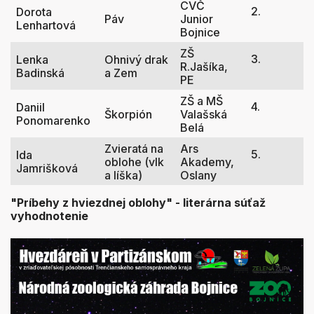
CVČ
2.
Dorota
Páv
Junior
Lenhartová
Bojnice
ZŠ
3.
Lenka
Ohnivý drak
R.Jašíka,
Badinská
a Zem
PE
ZŠ a MŠ
4.
Daniil
Škorpión
Valašská
Ponomarenko
Belá
Zvieratá na
Ars
5.
Ida
oblohe (vlk
Akademy,
Jamrišková
a líška)
Oslany
"Príbehy z hviezdnej oblohy" - literárna súťaž
vyhodnotenie