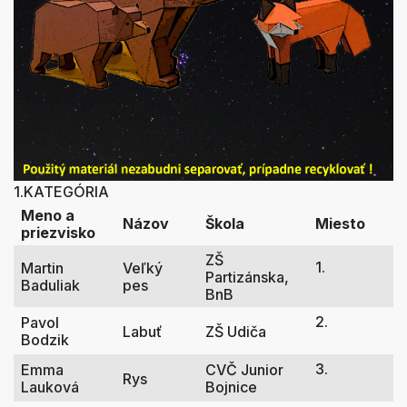
1.KATEGÓRIA
Meno a
Názov
Škola
Miesto
priezvisko
ZŠ
1.
Martin
Veľký
Partizánska,
Baduliak
pes
BnB
2.
Pavol
Labuť
ZŠ Udiča
Bodzik
3.
Emma
CVČ Junior
Rys
Lauková
Bojnice