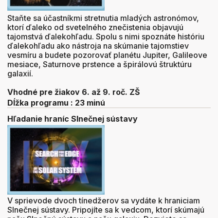
Staňte sa účastníkmi stretnutia mladých astronómov,
ktorí ďaleko od svetelného znečistenia objavujú
tajomstvá ďalekohľadu. Spolu s nimi spoznáte históriu
ďalekohľadu ako nástroja na skúmanie tajomstiev
vesmíru a budete pozorovať planétu Jupiter, Galileove
mesiace, Saturnove prstence a špirálovú štruktúru
galaxií.
Vhodné pre žiakov 6. až 9. roč. ZŠ
Dĺžka programu : 23 minú
Hľadanie hraníc Slnečnej sústavy
V sprievode dvoch tínedžerov sa vydáte k hraniciam
Slnečnej sústavy. Pripojíte sa k vedcom, ktorí skúmajú