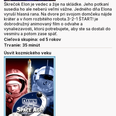
Škrečok Elon je vedec a žije na skládke. Jeho potkaní
susedia ho ale neberú veľmi vážne. Jedného dňa Elona
vyruší hlasná rana. Na dvore pri svojom domčeku nájde
kráter a v ňom rozbitého robota.
3-2-1 ŠTART! je
dobrodružný animovaný film o odvahe a
vynaliezavosti, ktorú potrebujete, aby ste sa dostali do
vesmíru a potom zase späť.
Cieľová skupina: od 5 rokov
Trvanie: 35 minút
Úsvit kozmického veku