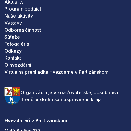
Aktuality
Program podujatí
Naše aktivity
Výstavy
Odborná činnosť
Súťaže
Fotogaléria
Odkazy
Kontakt
O hvezdárni
Virtuálna prehliadka Hvezdárne v Partizánskom
Organizácia je v zriaďovateľskej pôsobnosti
Trenčianskeho samosprávneho kraja
Hvezdáreň v Partizánskom
Malé Bielice 177