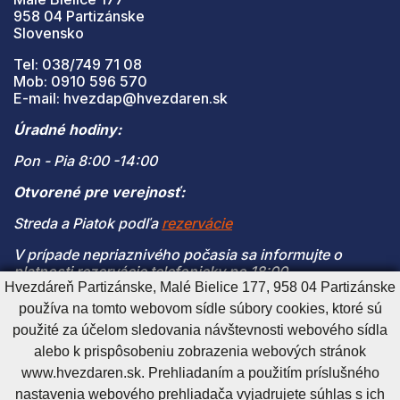
958 04 Partizánske
Slovensko
Tel: 038/749 71 08
Mob: 0910 596 570
E-mail: hvezdap@hvezdaren.sk
Úradné hodiny:
Pon - Pia 8:00 -14:00
Otvorené pre verejnosť:
Streda a Piatok podľa
rezervácie
V prípade nepriaznivého počasia sa informujte o
platnosti rezervácie telefonicky po 18:00
Hvezdáreň Partizánske, Malé Bielice 177, 958 04 Partizánske
(V prípade naplnenia kapacity je vstup na pozorovanie
používa na tomto webovom sídle súbory cookies, ktoré sú
možný len s platnou rezerváciou)
použité za účelom sledovania návštevnosti webového sídla
alebo k prispôsobeniu zobrazenia webových stránok
www.hvezdaren.sk. Prehliadaním a použitím príslušného
Cookies nastavenie
Cookies - viac informácií
Vyhlásenie o prístupnosti
nastavenia webového prehliadača vyjadrujete súhlas s ich
Technický prevádzkovateľ
Správca obsahu