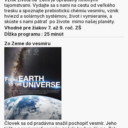
tajomstvami. Vydajte sa s nami na cestu od veľkého
tresku a spoznajte prebiotickú chémiu vesmíru, vznik
hviezd a solárnych systémov, život i vymieranie, a
skúste s nami pátrať po živote mimo našej planéty.
Vhodné pre žiakov 7. až 9. roč. ZŠ
Dĺžka programu : 25 minút
Zo Zeme do vesmíru
Človek sa od pradávna snažil pochopiť vesmír. Jeho