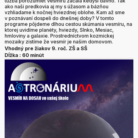
túžba porozumieť vesmíru začala kedysi dávno. Tak
ako naši predkovia aj my s úžasom a bázňou
vzhliadame k nočnej hviezdnej oblohe. Kam až sme
v poznávaní dospeli do dnešnej doby? V tomto
programe pôjdeme dlhou cestou skúmania vesmíru, na
ktorej uvidíme planéty, hviezdy, Slnko, Mesiac,
hmloviny a galaxie. Prostredníctvom kozmickej
mozaiky zistíme že vesmír je našim domovom.
Vhodný pre žiakov 9. roč. ZŠ a SŠ
Dĺžka : 60 minút