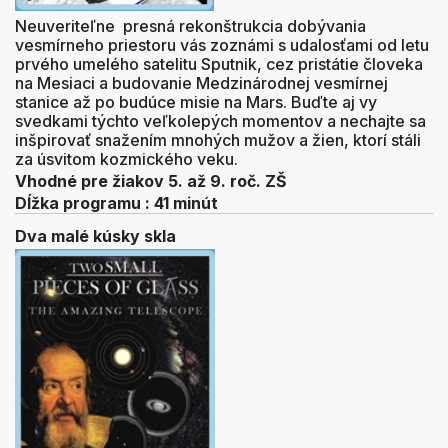
Neuveriteľne presná rekonštrukcia dobývania
vesmírneho priestoru vás zoznámi s udalosťami od letu
prvého umelého satelitu Sputnik, cez pristátie človeka
na Mesiaci a budovanie Medzinárodnej vesmírnej
stanice až po budúce misie na Mars. Buďte aj vy
svedkami týchto veľkolepých momentov a nechajte sa
inšpirovať snažením mnohých mužov a žien, ktorí stáli
za úsvitom kozmického veku.
Vhodné pre žiakov 5. až 9. roč. ZŠ
Dĺžka programu : 41 minút
Dva malé kúsky skla