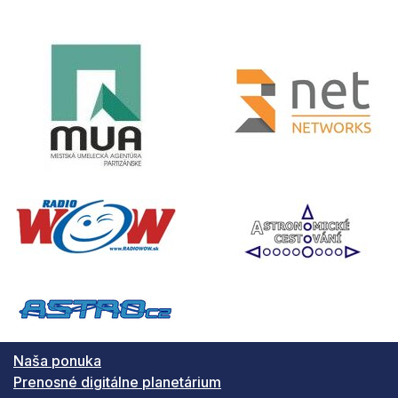
Naša ponuka
Prenosné digitálne planetárium