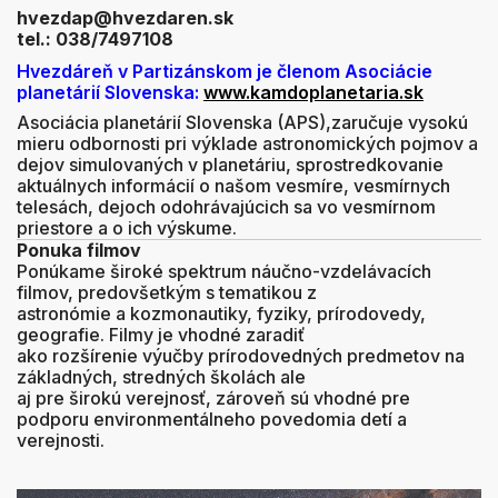
hvezdap@hvezdaren.sk
tel.: 038/7497108
Hvezdáreň v Partizánskom je členom Asociácie
planetárií Slovenska:
www.kamdoplanetaria.sk
Asociácia planetárií Slovenska (APS),zaručuje vysokú
mieru odbornosti pri výklade astronomických pojmov a
dejov simulovaných v planetáriu, sprostredkovanie
aktuálnych informácií o našom vesmíre, vesmírnych
telesách, dejoch odohrávajúcich sa vo vesmírnom
priestore a o ich výskume.
Ponuka filmov
Ponúkame široké spektrum náučno-vzdelávacích
filmov, predovšetkým s tematikou z
astronómie a kozmonautiky, fyziky, prírodovedy,
geografie. Filmy je vhodné zaradiť
ako rozšírenie výučby prírodovedných predmetov na
základných, stredných školách ale
aj pre širokú verejnosť, zároveň sú vhodné pre
podporu environmentálneho povedomia detí a
verejnosti.