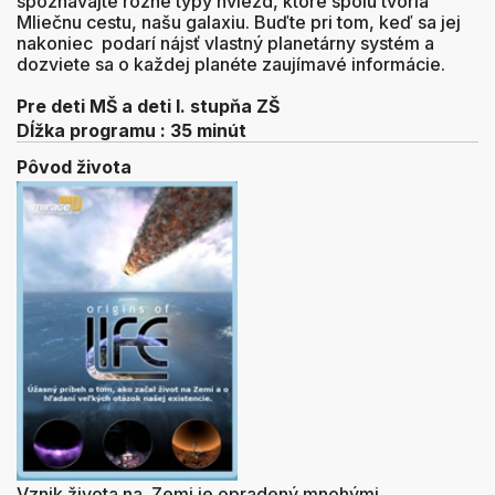
spoznávajte rôzne typy hviezd, ktoré spolu tvoria
Mliečnu cestu, našu galaxiu. Buďte pri tom, keď sa jej
nakoniec podarí nájsť vlastný planetárny systém a
dozviete sa o každej planéte zaujímavé informácie.
Pre deti MŠ a deti I. stupňa ZŠ
Dĺžka programu : 35 minút
Pôvod života
Vznik života na Zemi je opradený mnohými