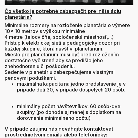
Čo všetko je potrebné zabezpečiť pre inštaláciu
planetária?
Minimálne rozmery na rozloženie planetária o výmere
10x 10 metrov s výškou minimálne
4 metre (telocvičňa, spoločenská miestnosť,...)
Prístup k elektrickej sieti a pedagogický dozor pri
každej skupine, ktorá navštívi planetárium.
Miesto pre planetárium musí byť pred rozložením
dostatočne vyčistené aby sa predišlo jeho
znehodnoteniu či poškodeniu.
Sedenie v planetáriu zabezpečujeme vlastnými
penovými poduškami.
maximálna kapacita na jedno predstavenie je v
prípade detí 30, v prípade dospelých 20 osôb.
minimálny počet návštevníkov: 60 osôb-dve
skupiny (po dohode aj menej s doplatkom na
dorovnanie minimálneho počtu)
V prípade záujmu nás neváhajte kontaktovať
prostredníctvom emailu alebo telefonicky: