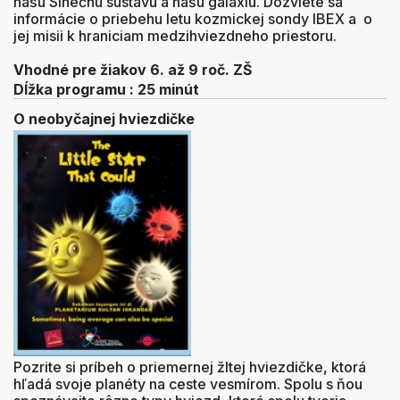
našu Slnečnú sústavu a našu galaxiu. Dozviete sa
informácie o priebehu letu kozmickej sondy IBEX a o
jej misii k hraniciam medzihviezdneho priestoru.
Vhodné pre žiakov 6. až 9 roč. ZŠ
Dĺžka programu : 25 minút
O neobyčajnej hviezdičke
Pozrite si príbeh o priemernej žltej hviezdičke, ktorá
hľadá svoje planéty na ceste vesmírom. Spolu s ňou