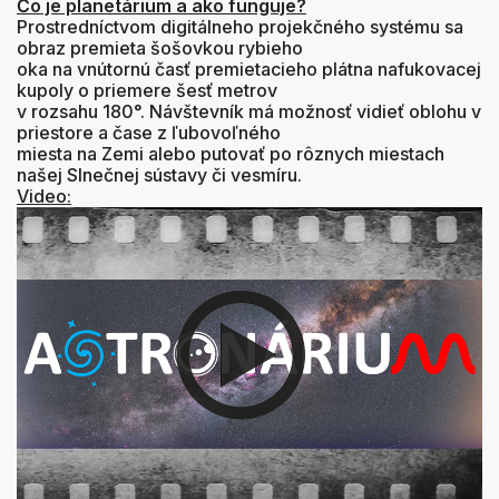
Čo je planetárium a ako funguje?
Prostredníctvom digitálneho projekčného systému sa
obraz premieta šošovkou rybieho
oka na vnútornú časť premietacieho plátna nafukovacej
kupoly o priemere šesť metrov
v rozsahu 180°. Návštevník má možnosť vidieť oblohu v
priestore a čase z ľubovoľného
miesta na Zemi alebo putovať po rôznych miestach
našej Slnečnej sústavy či vesmíru.
Video: