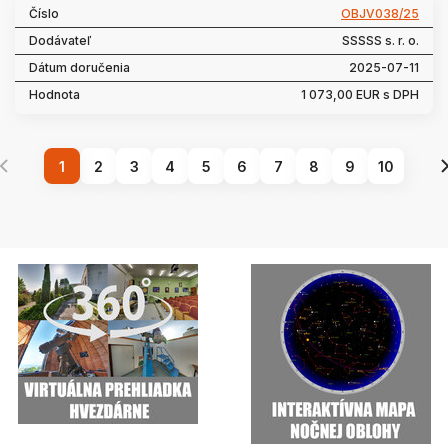
OBJV038/25
SSSSS s. r. o.
2025-07-11
1 073,00 EUR s DPH
1
2
3
4
5
6
7
8
9
10