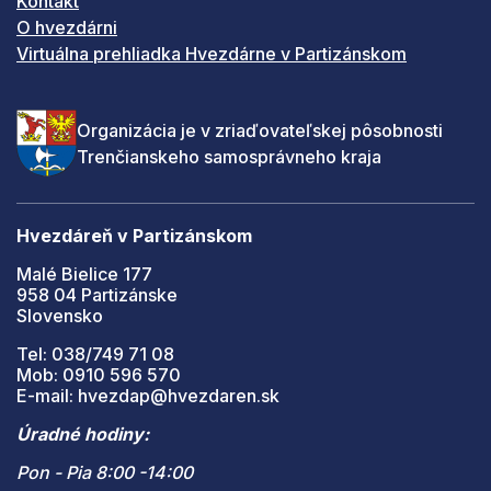
Kontakt
O hvezdárni
Virtuálna prehliadka Hvezdárne v Partizánskom
Organizácia je v zriaďovateľskej pôsobnosti
Trenčianskeho samosprávneho kraja
Hvezdáreň v Partizánskom
Malé Bielice 177
958 04 Partizánske
Slovensko
Tel: 038/749 71 08
Mob: 0910 596 570
E-mail: hvezdap@hvezdaren.sk
Úradné hodiny:
Pon - Pia 8:00 -14:00