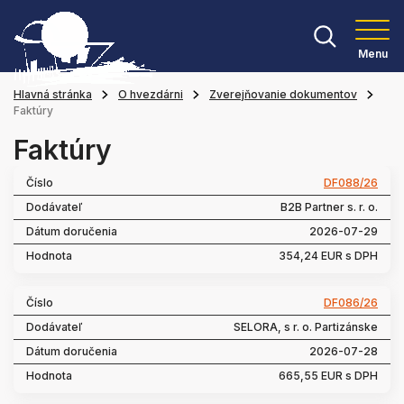
Menu
Hlavná stránka
O hvezdárni
Zverejňovanie dokumentov
Faktúry
Faktúry
DF088/26
B2B Partner s. r. o.
2026-07-29
354,24 EUR s DPH
DF086/26
SELORA, s r. o. Partizánske
2026-07-28
665,55 EUR s DPH