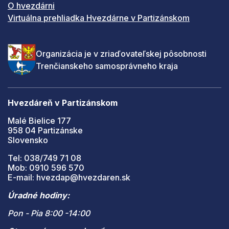
O hvezdárni
Virtuálna prehliadka Hvezdárne v Partizánskom
Organizácia je v zriaďovateľskej pôsobnosti
Trenčianskeho samosprávneho kraja
Hvezdáreň v Partizánskom
Malé Bielice 177
958 04 Partizánske
Slovensko
Tel: 038/749 71 08
Mob: 0910 596 570
E-mail: hvezdap@hvezdaren.sk
Úradné hodiny:
Pon - Pia 8:00 -14:00