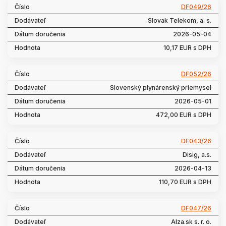
DF049/26
Slovak Telekom, a. s.
2026-05-04
10,17 EUR s DPH
DF052/26
Slovenský plynárenský priemysel
2026-05-01
472,00 EUR s DPH
DF043/26
Disig, a.s.
2026-04-13
110,70 EUR s DPH
DF047/26
Alza.sk s. r. o.