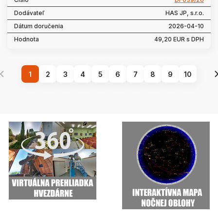
HAS JP, s.r.o.
2026-04-10
49,20 EUR s DPH
1
2
3
4
5
6
7
8
9
10