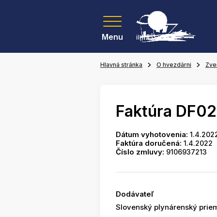
Menu
Hlavná stránka
O hvezdárni
Zve
Faktúra DF02
Dátum vyhotovenia:
1.4.202
Faktúra doručená:
1.4.2022
Číslo zmluvy:
9106937213
Dodávateľ
Slovenský plynárenský prie