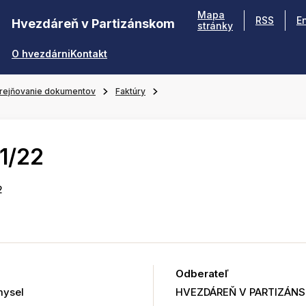
Mapa
RSS
E
Hvezdáreň v Partizánskom
stránky
O hvezdárni
Kontakt
rejňovanie dokumentov
Faktúry
1/22
2
Odberateľ
mysel
HVEZDÁREŇ V PARTIZÁN