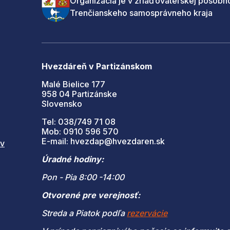
Organizácia je v zriaďovateľskej pôsobno
Trenčianskeho samosprávneho kraja
Hvezdáreň v Partizánskom
Malé Bielice 177
958 04 Partizánske
Slovensko
Tel: 038/749 71 08
Mob: 0910 596 570
E-mail: hvezdap@hvezdaren.sk
 v
Úradné hodiny:
Pon - Pia 8:00 -14:00
Otvorené pre verejnosť:
Streda a Piatok podľa
rezervácie