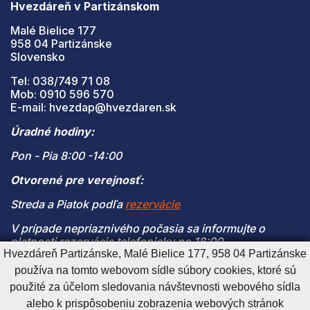
Hvezdáreň v Partizánskom
Malé Bielice 177
958 04 Partizánske
Slovensko
Tel: 038/749 71 08
Mob: 0910 596 570
E-mail: hvezdap@hvezdaren.sk
Úradné hodiny:
Pon - Pia 8:00 -14:00
Otvorené pre verejnosť:
Streda a Piatok podľa
rezervácie
V prípade nepriaznivého počasia sa informujte o
platnosti rezervácie telefonicky po 18:00
Hvezdáreň Partizánske, Malé Bielice 177, 958 04 Partizánske
(V prípade naplnenia kapacity je vstup na pozorovanie
používa na tomto webovom sídle súbory cookies, ktoré sú
možný len s platnou rezerváciou)
použité za účelom sledovania návštevnosti webového sídla
alebo k prispôsobeniu zobrazenia webových stránok