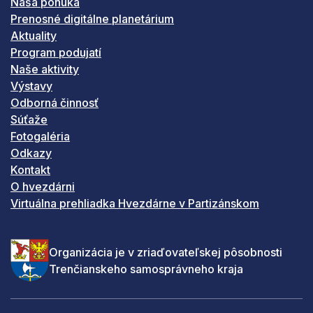
Naša ponuka
Prenosné digitálne planetárium
Aktuality
Program podujatí
Naše aktivity
Výstavy
Odborná činnosť
Súťaže
Fotogaléria
Odkazy
Kontakt
O hvezdárni
Virtuálna prehliadka Hvezdárne v Partizánskom
Organizácia je v zriaďovateľskej pôsobnosti
Trenčianskeho samosprávneho kraja