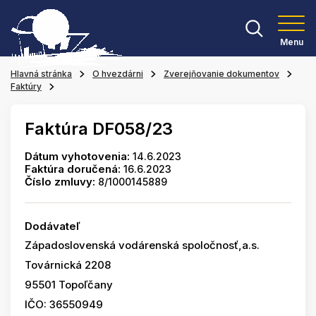
Menu
Hlavná stránka
O hvezdárni
Zverejňovanie dokumentov
Faktúry
Faktúra DF058/23
Dátum vyhotovenia:
14.6.2023
Faktúra doručená:
16.6.2023
Číslo zmluvy:
8/1000145889
Dodávateľ
Západoslovenská vodárenská spoločnosť,a.s.
Továrnická 2208
95501 Topoľčany
IČO: 36550949