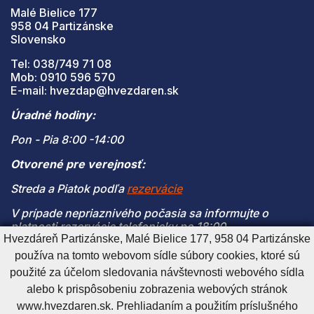
Malé Bielice 177
958 04 Partizánske
Slovensko
Tel: 038/749 71 08
Mob: 0910 596 570
E-mail: hvezdap@hvezdaren.sk
Úradné hodiny:
Pon - Pia 8:00 -14:00
Otvorené pre verejnosť:
Streda a Piatok podľa
rezervácie
V prípade nepriaznivého počasia sa informujte o
platnosti rezervácie telefonicky po 18:00
Hvezdáreň Partizánske, Malé Bielice 177, 958 04 Partizánske
(V prípade naplnenia kapacity je vstup na pozorovanie
používa na tomto webovom sídle súbory cookies, ktoré sú
možný len s platnou rezerváciou)
použité za účelom sledovania návštevnosti webového sídla
alebo k prispôsobeniu zobrazenia webových stránok
www.hvezdaren.sk. Prehliadaním a použitím príslušného
Cookies nastavenie
Cookies - viac informácií
Vyhlásenie o prístupnosti