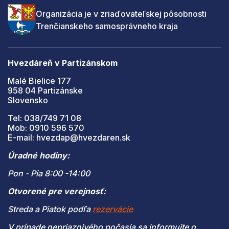
Organizácia je v zriaďovateľskej pôsobnosti
Trenčianskeho samosprávneho kraja
Hvezdáreň v Partizánskom
Malé Bielice 177
958 04 Partizánske
Slovensko
Tel: 038/749 71 08
Mob: 0910 596 570
E-mail: hvezdap@hvezdaren.sk
Úradné hodiny:
Pon - Pia 8:00 -14:00
Otvorené pre verejnosť:
Streda a Piatok podľa
rezervácie
V prípade nepriaznivého počasia sa informujte o