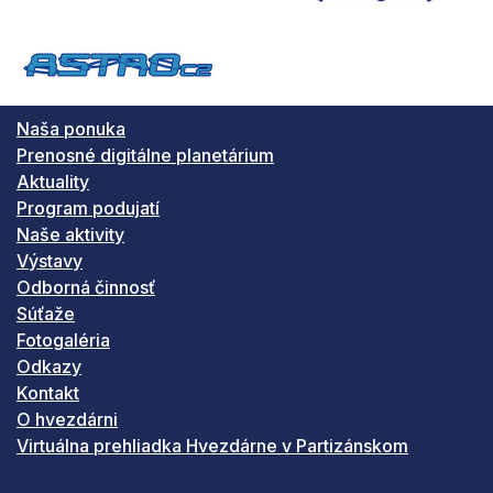
Naša ponuka
Prenosné digitálne planetárium
Aktuality
Program podujatí
Naše aktivity
Výstavy
Odborná činnosť
Súťaže
Fotogaléria
Odkazy
Kontakt
O hvezdárni
Virtuálna prehliadka Hvezdárne v Partizánskom