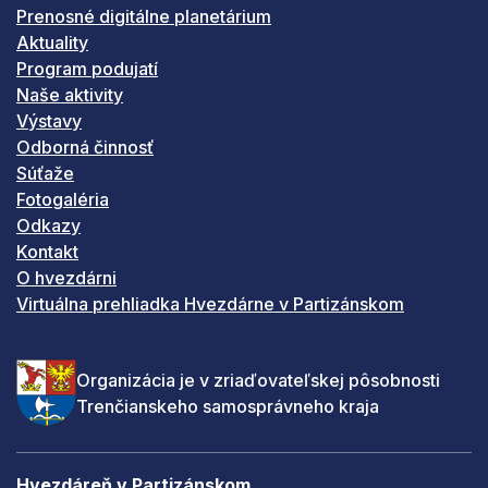
Prenosné digitálne planetárium
Aktuality
Program podujatí
Naše aktivity
Výstavy
Odborná činnosť
Súťaže
Fotogaléria
Odkazy
Kontakt
O hvezdárni
Virtuálna prehliadka Hvezdárne v Partizánskom
Organizácia je v zriaďovateľskej pôsobnosti
Trenčianskeho samosprávneho kraja
Hvezdáreň v Partizánskom