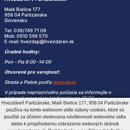
Malé Bielice 177
958 04 Partizánske
Slovensko
Tel: 038/749 71 08
Mob: 0910 596 570
E-mail: hvezdap@hvezdaren.sk
Úradné hodiny:
Pon - Pia 8:00 -14:00
Otvorené pre verejnosť:
Streda a Piatok podľa
rezervácie
V prípade nepriaznivého počasia sa informujte o
platnosti rezervácie telefonicky po 18:00
Hvezdáreň Partizánske, Malé Bielice 177, 958 04 Partizánske
(V prípade naplnenia kapacity je vstup na pozorovanie
používa na tomto webovom sídle súbory cookies, ktoré sú
možný len s platnou rezerváciou)
použité za účelom sledovania návštevnosti webového sídla
alebo k prispôsobeniu zobrazenia webových stránok