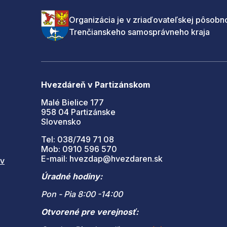
Organizácia je v zriaďovateľskej pôsobno
Trenčianskeho samosprávneho kraja
Hvezdáreň v Partizánskom
Malé Bielice 177
958 04 Partizánske
Slovensko
Tel: 038/749 71 08
Mob: 0910 596 570
E-mail: hvezdap@hvezdaren.sk
 v
Úradné hodiny:
Pon - Pia 8:00 -14:00
Otvorené pre verejnosť: