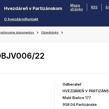
Mapa
RSS
E
Hvezdáreň v Partizánskom
stránky
O hvezdárni
Kontakt
rejňovanie dokumentov
Objednávky
OBJV006/22
Odberateľ
HVEZDÁREŇ V PARTIZÁN
Malé Bielice 177
958 04 Partizánske