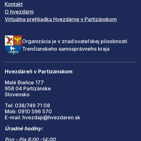
Kontakt
O hvezdárni
Virtuálna prehliadka Hvezdárne v Partizánskom
Organizácia je v zriaďovateľskej pôsobnosti
Trenčianskeho samosprávneho kraja
Hvezdáreň v Partizánskom
Malé Bielice 177
958 04 Partizánske
Slovensko
Tel: 038/749 71 08
Mob: 0910 596 570
E-mail: hvezdap@hvezdaren.sk
Úradné hodiny:
Pon - Pia 8:00 -14:00