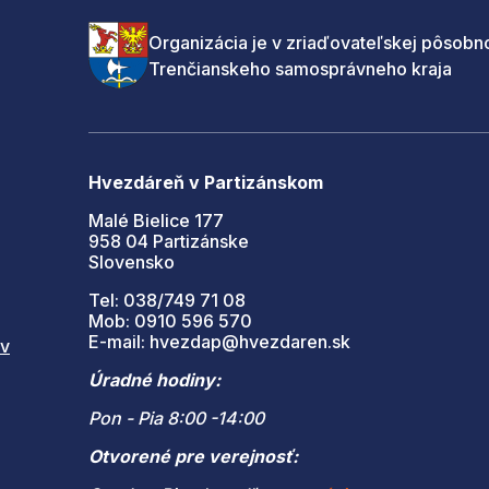
Organizácia je v zriaďovateľskej pôsobno
Trenčianskeho samosprávneho kraja
Hvezdáreň v Partizánskom
Malé Bielice 177
958 04 Partizánske
Slovensko
Tel: 038/749 71 08
Mob: 0910 596 570
E-mail: hvezdap@hvezdaren.sk
 v
Úradné hodiny:
Pon - Pia 8:00 -14:00
Otvorené pre verejnosť: