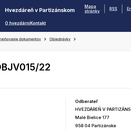
Mapa
RSS
E
Hvezdáreň v Partizánskom
stránky
O hvezdárni
Kontakt
rejňovanie dokumentov
Objednávky
OBJV015/22
Odberateľ
HVEZDÁREŇ V PARTIZÁN
Malé Bielice 177
958 04 Partizánske