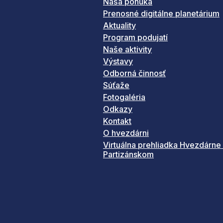
Naša ponuka
Prenosné digitálne planetárium
Aktuality
Program podujatí
Naše aktivity
Výstavy
Odborná činnosť
Súťaže
Fotogaléria
Odkazy
Kontakt
O hvezdárni
Virtuálna prehliadka Hvezdárne
Partizánskom