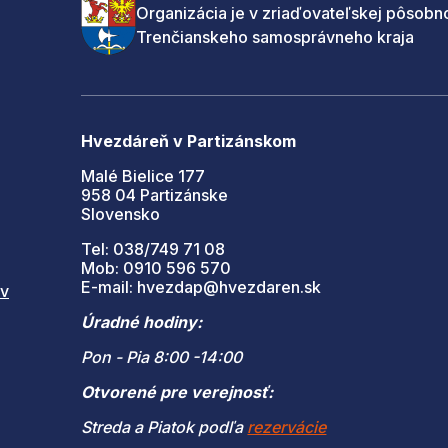
Organizácia je v zriaďovateľskej pôsobno
Trenčianskeho samosprávneho kraja
Hvezdáreň v Partizánskom
Malé Bielice 177
958 04 Partizánske
Slovensko
Tel: 038/749 71 08
Mob: 0910 596 570
E-mail: hvezdap@hvezdaren.sk
 v
Úradné hodiny:
Pon - Pia 8:00 -14:00
Otvorené pre verejnosť:
Streda a Piatok podľa
rezervácie