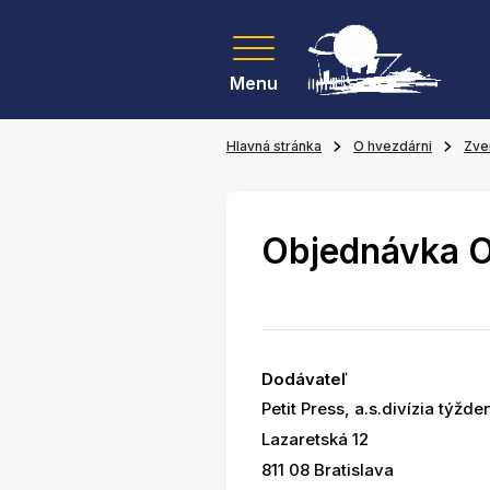
Menu
Hlavná stránka
O hvezdárni
Zve
Objednávka 
Dodávateľ
Petit Press, a.s.divízia týžde
Lazaretská 12
811 08 Bratislava