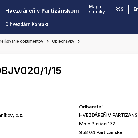
Mapa
RSS
E
Hvezdáreň v Partizánskom
stránky
O hvezdárni
Kontakt
rejňovanie dokumentov
Objednávky
OBJV020/1/15
Odberateľ
nníkov, o.z.
HVEZDÁREŇ V PARTIZÁN
Malé Bielice 177
958 04 Partizánske