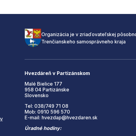
Organizácia je v zriaďovateľskej pôsobno
Trenčianskeho samosprávneho kraja
Hvezdáreň v Partizánskom
Malé Bielice 177
958 04 Partizánske
Slovensko
Tel: 038/749 71 08
Mob: 0910 596 570
E-mail: hvezdap@hvezdaren.sk
 v
Úradné hodiny: