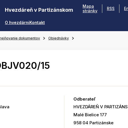
Mapa
RSS
E
Hvezdáreň v Partizánskom
stránky
O hvezdárni
Kontakt
rejňovanie dokumentov
Objednávky
OBJV020/15
Odberateľ
lava
HVEZDÁREŇ V PARTIZÁN
Malé Bielice 177
958 04 Partizánske