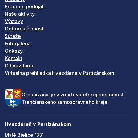
Program podujatí
Naše aktivity
Výstavy
Odborná činnosť
Súťaže
Fotogaléria
Odkazy
Kontakt
O hvezdárni
Virtuálna prehliadka Hvezdárne v Partizánskom
Organizácia je v zriaďovateľskej pôsobnosti
Trenčianskeho samosprávneho kraja
Hvezdáreň v Partizánskom
Malé Bielice 177