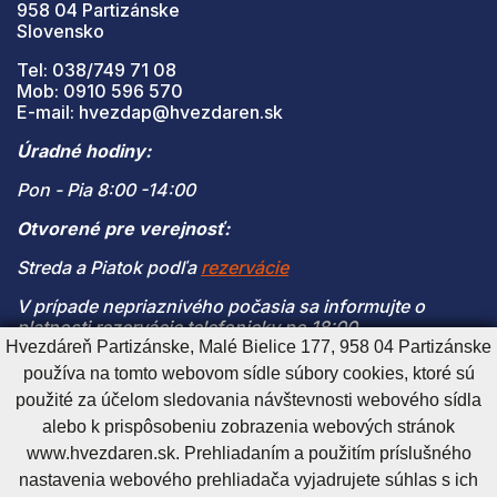
958 04 Partizánske
Slovensko
Tel: 038/749 71 08
Mob: 0910 596 570
E-mail: hvezdap@hvezdaren.sk
Úradné hodiny:
Pon - Pia 8:00 -14:00
Otvorené pre verejnosť:
Streda a Piatok podľa
rezervácie
V prípade nepriaznivého počasia sa informujte o
platnosti rezervácie telefonicky po 18:00
Hvezdáreň Partizánske, Malé Bielice 177, 958 04 Partizánske
(V prípade naplnenia kapacity je vstup na pozorovanie
používa na tomto webovom sídle súbory cookies, ktoré sú
možný len s platnou rezerváciou)
použité za účelom sledovania návštevnosti webového sídla
alebo k prispôsobeniu zobrazenia webových stránok
www.hvezdaren.sk. Prehliadaním a použitím príslušného
Cookies nastavenie
Cookies - viac informácií
Vyhlásenie o prístupnosti
nastavenia webového prehliadača vyjadrujete súhlas s ich
Technický prevádzkovateľ
Správca obsahu