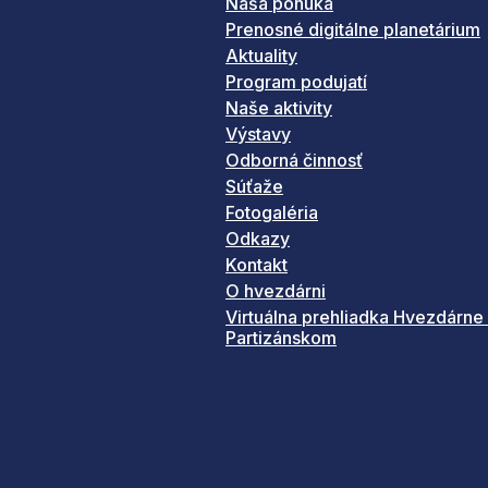
Naša ponuka
Prenosné digitálne planetárium
Aktuality
Program podujatí
Naše aktivity
Výstavy
Odborná činnosť
Súťaže
Fotogaléria
Odkazy
Kontakt
O hvezdárni
Virtuálna prehliadka Hvezdárne
Partizánskom