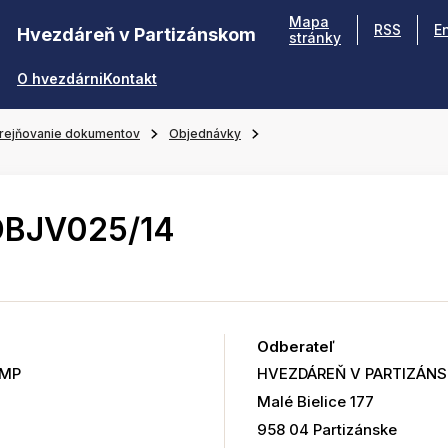
Mapa
RSS
E
Hvezdáreň v Partizánskom
stránky
O hvezdárni
Kontakt
rejňovanie dokumentov
Objednávky
OBJV025/14
Odberateľ
OMP
HVEZDÁREŇ V PARTIZÁN
Malé Bielice 177
958 04 Partizánske