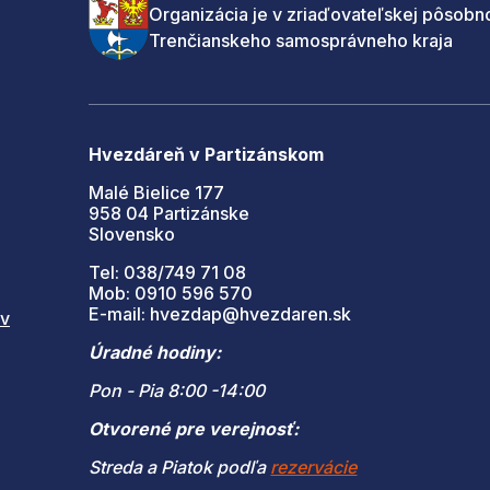
Organizácia je v zriaďovateľskej pôsobno
Trenčianskeho samosprávneho kraja
Hvezdáreň v Partizánskom
Malé Bielice 177
958 04 Partizánske
Slovensko
Tel: 038/749 71 08
Mob: 0910 596 570
E-mail: hvezdap@hvezdaren.sk
 v
Úradné hodiny:
Pon - Pia 8:00 -14:00
Otvorené pre verejnosť:
Streda a Piatok podľa
rezervácie