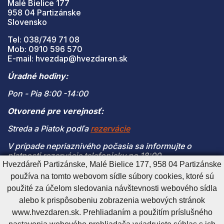
Malé Bielice 177
958 04 Partizánske
Slovensko
Tel: 038/749 71 08
Mob: 0910 596 570
E-mail: hvezdap@hvezdaren.sk
Úradné hodiny:
Pon - Pia 8:00 -14:00
Otvorené pre verejnosť:
Streda a Piatok podľa
rezervácie
V prípade nepriaznivého počasia sa informujte o
platnosti rezervácie telefonicky po 18:00
Hvezdáreň Partizánske, Malé Bielice 177, 958 04 Partizánske
(V prípade naplnenia kapacity je vstup na pozorovanie
používa na tomto webovom sídle súbory cookies, ktoré sú
možný len s platnou rezerváciou)
použité za účelom sledovania návštevnosti webového sídla
alebo k prispôsobeniu zobrazenia webových stránok
www.hvezdaren.sk. Prehliadaním a použitím príslušného
Cookies nastavenie
Cookies - viac informácií
Vyhlásenie o prístupnosti