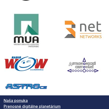
Naša ponuka
Prenosné digitálne planetárium