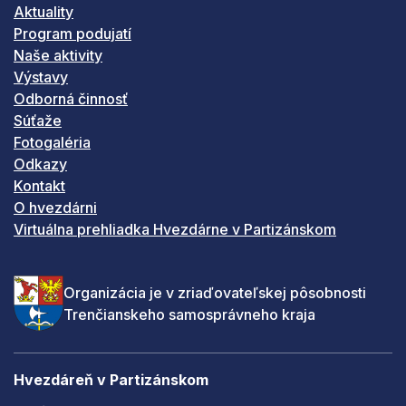
Aktuality
Program podujatí
Naše aktivity
Výstavy
Odborná činnosť
Súťaže
Fotogaléria
Odkazy
Kontakt
O hvezdárni
Virtuálna prehliadka Hvezdárne v Partizánskom
Organizácia je v zriaďovateľskej pôsobnosti
Trenčianskeho samosprávneho kraja
Hvezdáreň v Partizánskom