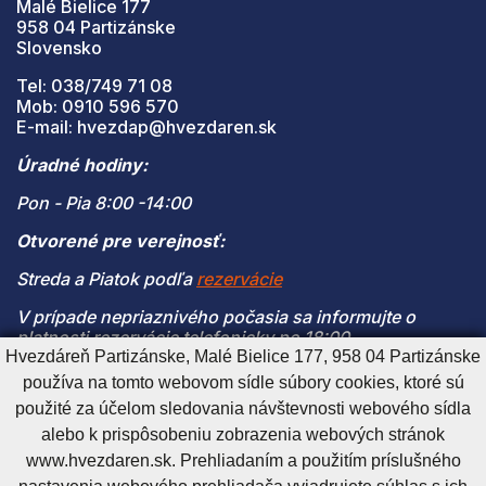
Malé Bielice 177
958 04 Partizánske
Slovensko
Tel: 038/749 71 08
Mob: 0910 596 570
E-mail: hvezdap@hvezdaren.sk
Úradné hodiny:
Pon - Pia 8:00 -14:00
Otvorené pre verejnosť:
Streda a Piatok podľa
rezervácie
V prípade nepriaznivého počasia sa informujte o
platnosti rezervácie telefonicky po 18:00
Hvezdáreň Partizánske, Malé Bielice 177, 958 04 Partizánske
(V prípade naplnenia kapacity je vstup na pozorovanie
používa na tomto webovom sídle súbory cookies, ktoré sú
možný len s platnou rezerváciou)
použité za účelom sledovania návštevnosti webového sídla
alebo k prispôsobeniu zobrazenia webových stránok
www.hvezdaren.sk. Prehliadaním a použitím príslušného
Cookies nastavenie
Cookies - viac informácií
Vyhlásenie o prístupnosti