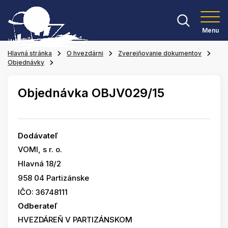
Menu
Hlavná stránka
O hvezdárni
Zverejňovanie dokumentov
Objednávky
Objednávka OBJV029/15
Dodávateľ
VOMI, s r. o.
Hlavná 18/2
958 04 Partizánske
IČO: 36748111
Odberateľ
HVEZDÁREŇ V PARTIZÁNSKOM