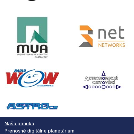
Naša ponuka
Prenosné digitálne planetárium