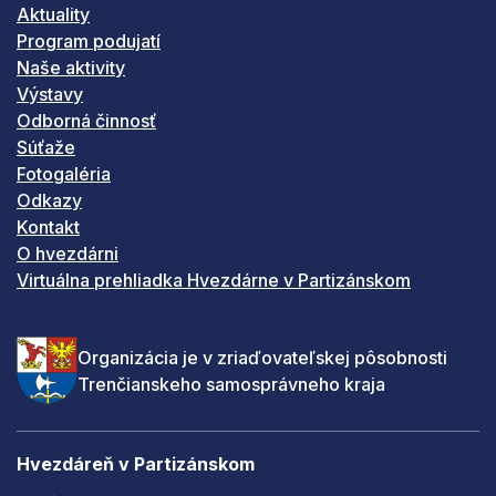
Aktuality
Program podujatí
Naše aktivity
Výstavy
Odborná činnosť
Súťaže
Fotogaléria
Odkazy
Kontakt
O hvezdárni
Virtuálna prehliadka Hvezdárne v Partizánskom
Organizácia je v zriaďovateľskej pôsobnosti
Trenčianskeho samosprávneho kraja
Hvezdáreň v Partizánskom