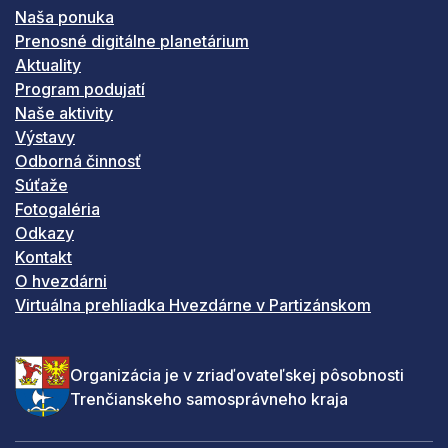
Naša ponuka
Prenosné digitálne planetárium
Aktuality
Program podujatí
Naše aktivity
Výstavy
Odborná činnosť
Súťaže
Fotogaléria
Odkazy
Kontakt
O hvezdárni
Virtuálna prehliadka Hvezdárne v Partizánskom
Organizácia je v zriaďovateľskej pôsobnosti
Trenčianskeho samosprávneho kraja