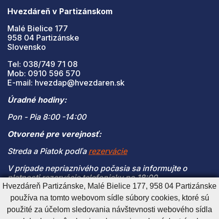
Hvezdáreň v Partizánskom
Malé Bielice 177
958 04 Partizánske
Slovensko
Tel: 038/749 71 08
Mob: 0910 596 570
E-mail: hvezdap@hvezdaren.sk
Úradné hodiny:
Pon - Pia 8:00 -14:00
Otvorené pre verejnosť:
Streda a Piatok podľa
rezervácie
V prípade nepriaznivého počasia sa informujte o
platnosti rezervácie telefonicky po 18:00
Hvezdáreň Partizánske, Malé Bielice 177, 958 04 Partizánske
(V prípade naplnenia kapacity je vstup na pozorovanie
používa na tomto webovom sídle súbory cookies, ktoré sú
možný len s platnou rezerváciou)
použité za účelom sledovania návštevnosti webového sídla