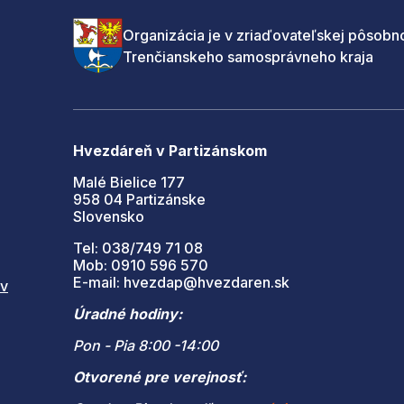
Organizácia je v zriaďovateľskej pôsobno
Trenčianskeho samosprávneho kraja
Hvezdáreň v Partizánskom
Malé Bielice 177
958 04 Partizánske
Slovensko
Tel: 038/749 71 08
Mob: 0910 596 570
E-mail: hvezdap@hvezdaren.sk
 v
Úradné hodiny:
Pon - Pia 8:00 -14:00
Otvorené pre verejnosť: