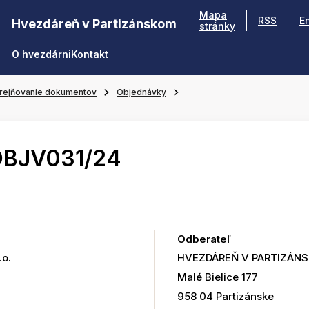
Mapa
RSS
E
Hvezdáreň v Partizánskom
stránky
O hvezdárni
Kontakt
rejňovanie dokumentov
Objednávky
OBJV031/24
Odberateľ
.o.
HVEZDÁREŇ V PARTIZÁN
Malé Bielice 177
958 04 Partizánske