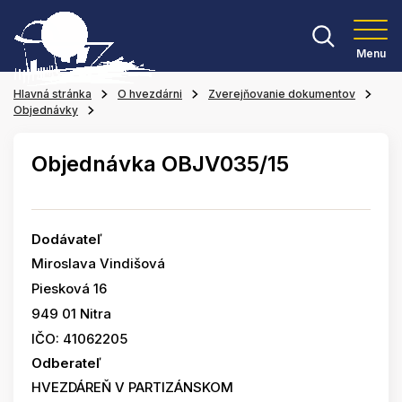
Menu
Hlavná stránka
O hvezdárni
Zverejňovanie dokumentov
Objednávky
Objednávka OBJV035/15
Dodávateľ
Miroslava Vindišová
Piesková 16
949 01 Nitra
IČO: 41062205
Odberateľ
HVEZDÁREŇ V PARTIZÁNSKOM