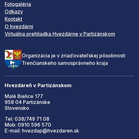
Fotogaléria
Odkazy
Kontakt
O hvezdárni
Virtuálna prehliadka Hvezdárne v Partizánskom
Organizácia je v zriaďovateľskej pôsobnosti
Trenčianskeho samosprávneho kraja
Hvezdáreň v Partizánskom
Malé Bielice 177
958 04 Partizánske
Slovensko
Tel: 038/749 71 08
Mob: 0910 596 570
E-mail: hvezdap@hvezdaren.sk