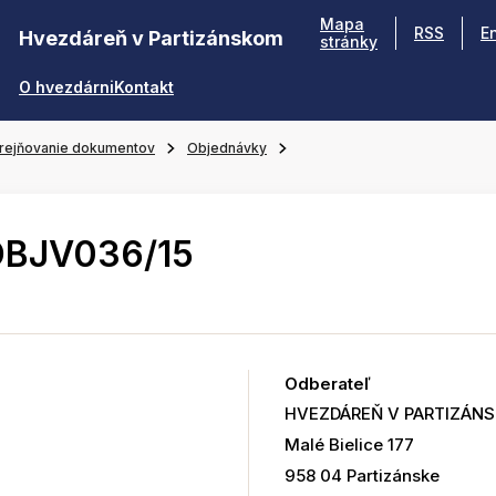
Mapa
RSS
E
Hvezdáreň v Partizánskom
stránky
O hvezdárni
Kontakt
rejňovanie dokumentov
Objednávky
OBJV036/15
Odberateľ
HVEZDÁREŇ V PARTIZÁN
Malé Bielice 177
958 04 Partizánske