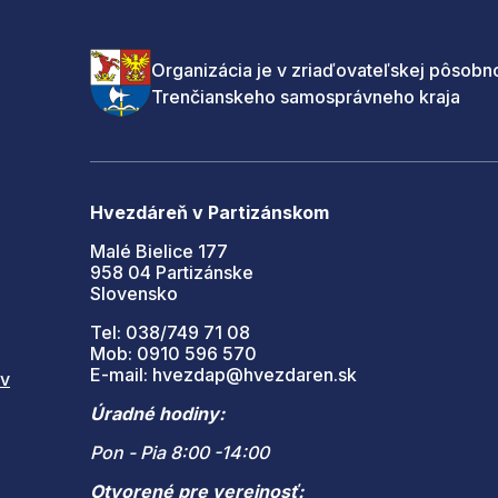
Organizácia je v zriaďovateľskej pôsobno
Trenčianskeho samosprávneho kraja
Hvezdáreň v Partizánskom
Malé Bielice 177
958 04 Partizánske
Slovensko
Tel: 038/749 71 08
Mob: 0910 596 570
E-mail: hvezdap@hvezdaren.sk
 v
Úradné hodiny:
Pon - Pia 8:00 -14:00
Otvorené pre verejnosť: