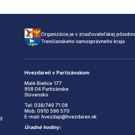
Organizácia je v zriaďovateľskej pôsobno
Trenčianskeho samosprávneho kraja
Hvezdáreň v Partizánskom
Malé Bielice 177
958 04 Partizánske
Slovensko
Tel: 038/749 71 08
Mob: 0910 596 570
E-mail: hvezdap@hvezdaren.sk
 v
Úradné hodiny: