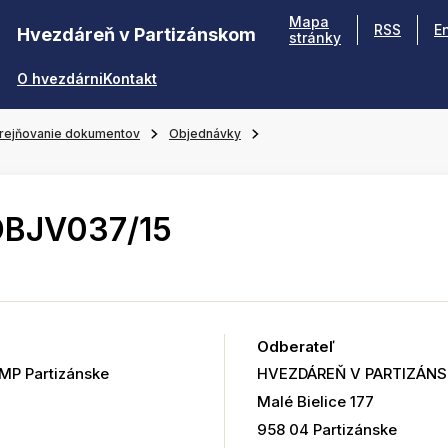
Mapa
RSS
E
Hvezdáreň v Partizánskom
stránky
O hvezdárni
Kontakt
rejňovanie dokumentov
Objednávky
OBJV037/15
Odberateľ
MP Partizánske
HVEZDÁREŇ V PARTIZÁN
Malé Bielice 177
958 04 Partizánske