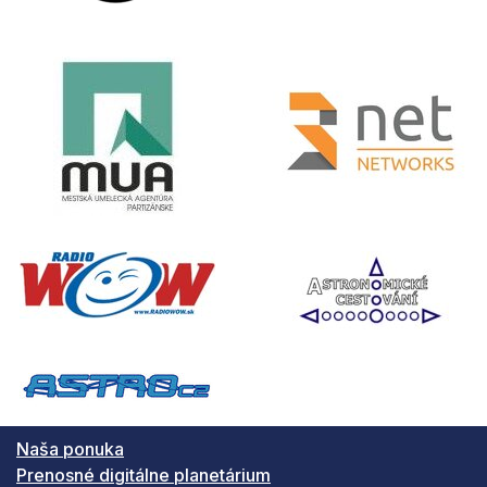
Naša ponuka
Prenosné digitálne planetárium