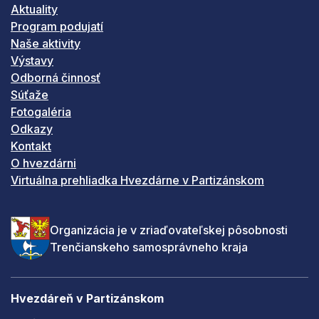
Aktuality
Program podujatí
Naše aktivity
Výstavy
Odborná činnosť
Súťaže
Fotogaléria
Odkazy
Kontakt
O hvezdárni
Virtuálna prehliadka Hvezdárne v Partizánskom
Organizácia je v zriaďovateľskej pôsobnosti
Trenčianskeho samosprávneho kraja
Hvezdáreň v Partizánskom