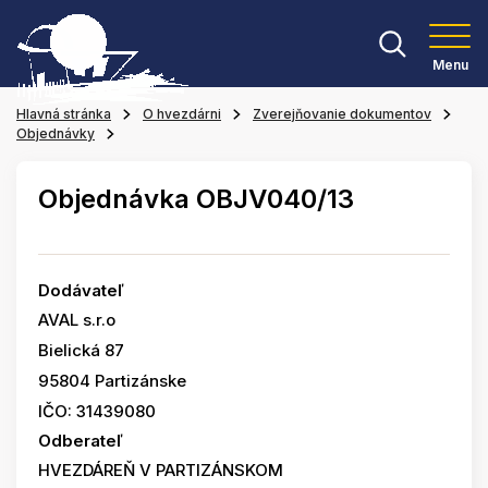
Menu
Hlavná stránka
O hvezdárni
Zverejňovanie dokumentov
Objednávky
Objednávka OBJV040/13
Dodávateľ
AVAL s.r.o
Bielická 87
95804 Partizánske
IČO: 31439080
Odberateľ
HVEZDÁREŇ V PARTIZÁNSKOM