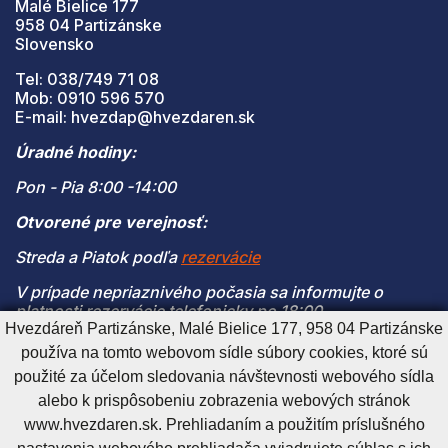
Malé Bielice 177
958 04 Partizánske
Slovensko
Tel: 038/749 71 08
Mob: 0910 596 570
E-mail: hvezdap@hvezdaren.sk
Úradné hodiny:
Pon - Pia 8:00 -14:00
Otvorené pre verejnosť:
Streda a Piatok podľa
rezervácie
V prípade nepriaznivého počasia sa informujte o
platnosti rezervácie telefonicky po 18:00
Hvezdáreň Partizánske, Malé Bielice 177, 958 04 Partizánske
(V prípade naplnenia kapacity je vstup na pozorovanie
používa na tomto webovom sídle súbory cookies, ktoré sú
možný len s platnou rezerváciou)
použité za účelom sledovania návštevnosti webového sídla
alebo k prispôsobeniu zobrazenia webových stránok
www.hvezdaren.sk. Prehliadaním a použitím príslušného
Cookies nastavenie
Cookies - viac informácií
Vyhlásenie o prístupnosti