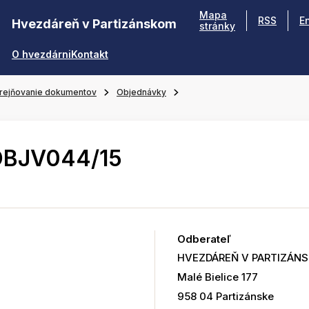
Mapa
RSS
E
Hvezdáreň v Partizánskom
stránky
O hvezdárni
Kontakt
rejňovanie dokumentov
Objednávky
OBJV044/15
Odberateľ
HVEZDÁREŇ V PARTIZÁN
Malé Bielice 177
958 04 Partizánske