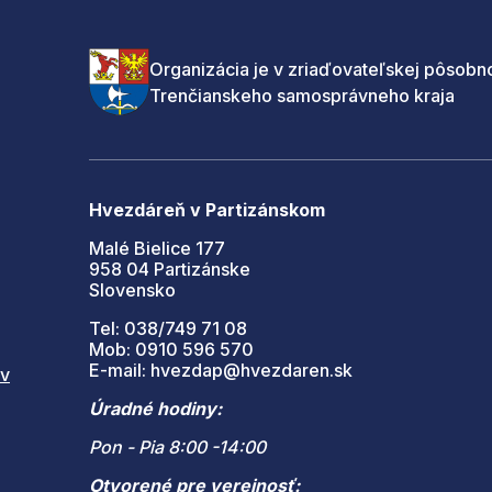
Organizácia je v zriaďovateľskej pôsobno
Trenčianskeho samosprávneho kraja
Hvezdáreň v Partizánskom
Malé Bielice 177
958 04 Partizánske
Slovensko
Tel: 038/749 71 08
Mob: 0910 596 570
E-mail: hvezdap@hvezdaren.sk
 v
Úradné hodiny:
Pon - Pia 8:00 -14:00
Otvorené pre verejnosť: