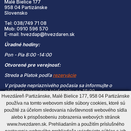
Malé Bielice 177
958 04 Partizánske
Slovensko
Tel: 038/749 71 08
Mob: 0910 596 570
E-mail: hvezdap@hvezdaren.sk
Úradné hodiny:
Pon - Pia 8:00 -14:00
Otvorené pre verejnosť:
Streda a Piatok podľa
rezervácie
V prípade nepriaznivého počasia sa informujte o
platnosti rezervácie telefonicky po 18:00
Hvezdáreň Partizánske, Malé Bielice 177, 958 04 Partizánske
(V prípade naplnenia kapacity je vstup na pozorovanie
používa na tomto webovom sídle súbory cookies, ktoré sú
možný len s platnou rezerváciou)
použité za účelom sledovania návštevnosti webového sídla
alebo k prispôsobeniu zobrazenia webových stránok
www.hvezdaren.sk. Prehliadaním a použitím príslušného
Cookies nastavenie
Cookies - viac informácií
Vyhlásenie o prístupnosti