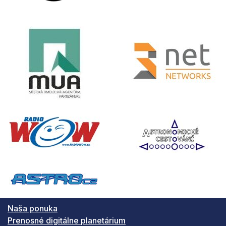
Naša ponuka
Prenosné digitálne planetárium