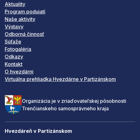
Aktuality
Program podujatí
Naše aktivity
Výstavy
Odborná činnosť
Súťaže
Fotogaléria
Odkazy
Kontakt
O hvezdárni
Virtuálna prehliadka Hvezdárne v Partizánskom
Organizácia je v zriaďovateľskej pôsobnosti
Trenčianskeho samosprávneho kraja
Hvezdáreň v Partizánskom