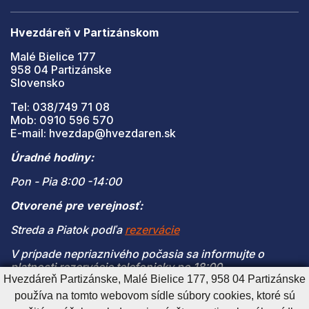
Hvezdáreň v Partizánskom
Malé Bielice 177
958 04 Partizánske
Slovensko
Tel: 038/749 71 08
Mob: 0910 596 570
E-mail: hvezdap@hvezdaren.sk
Úradné hodiny:
Pon - Pia 8:00 -14:00
Otvorené pre verejnosť:
Streda a Piatok podľa
rezervácie
V prípade nepriaznivého počasia sa informujte o
platnosti rezervácie telefonicky po 18:00
Hvezdáreň Partizánske, Malé Bielice 177, 958 04 Partizánske
(V prípade naplnenia kapacity je vstup na pozorovanie
používa na tomto webovom sídle súbory cookies, ktoré sú
možný len s platnou rezerváciou)