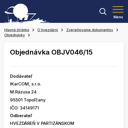
Menu
Hlavná stránka
O hvezdárni
Zverejňovanie dokumentov
Objednávky
Objednávka OBJV046/15
Dodávateľ
IKarCOM, s.r.o.
M.Rázusa 24
95501 Topoľčany
IČO: 34149171
Odberateľ
HVEZDÁREŇ V PARTIZÁNSKOM