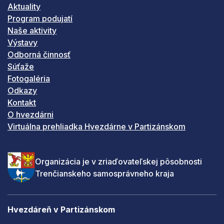
Aktuality
Program podujatí
Naše aktivity
Výstavy
Odborná činnosť
Súťaže
Fotogaléria
Odkazy
Kontakt
O hvezdárni
Virtuálna prehliadka Hvezdárne v Partizánskom
Organizácia je v zriaďovateľskej pôsobnosti
Trenčianskeho samosprávneho kraja
Hvezdáreň v Partizánskom