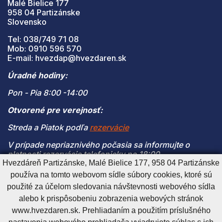
Malé Bielice 177
958 04 Partizánske
Slovensko
Tel: 038/749 71 08
Mob: 0910 596 570
E-mail: hvezdap@hvezdaren.sk
Úradné hodiny:
Pon - Pia 8:00 -14:00
Otvorené pre verejnosť:
Streda a Piatok podľa
rezervácie
V prípade nepriaznivého počasia sa informujte o
platnosti rezervácie telefonicky po 18:00
Hvezdáreň Partizánske, Malé Bielice 177, 958 04 Partizánske
(V prípade naplnenia kapacity je vstup na pozorovanie
používa na tomto webovom sídle súbory cookies, ktoré sú
možný len s platnou rezerváciou)
použité za účelom sledovania návštevnosti webového sídla
alebo k prispôsobeniu zobrazenia webových stránok
www.hvezdaren.sk. Prehliadaním a použitím príslušného
Cookies nastavenie
Cookies - viac informácií
Vyhlásenie o prístupnosti