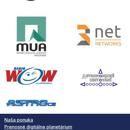
Naša ponuka
Prenosné digitálne planetárium