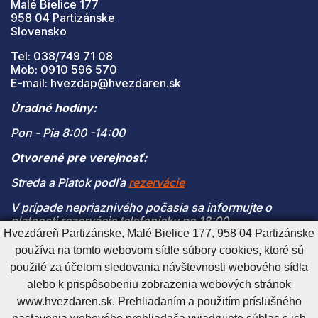
Malé Bielice 177
958 04 Partizánske
Slovensko
Tel: 038/749 71 08
Mob: 0910 596 570
E-mail: hvezdap@hvezdaren.sk
Úradné hodiny:
Pon - Pia 8:00 -14:00
Otvorené pre verejnosť:
Streda a Piatok podľa
rezervácie
V prípade nepriaznivého počasia sa informujte o
platnosti rezervácie telefonicky po 18:00
Hvezdáreň Partizánske, Malé Bielice 177, 958 04 Partizánske
(V prípade naplnenia kapacity je vstup na pozorovanie
používa na tomto webovom sídle súbory cookies, ktoré sú
možný len s platnou rezerváciou)
použité za účelom sledovania návštevnosti webového sídla
alebo k prispôsobeniu zobrazenia webových stránok
www.hvezdaren.sk. Prehliadaním a použitím príslušného
Cookies nastavenie
Cookies - viac informácií
Vyhlásenie o prístupnosti