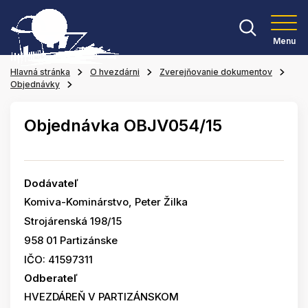
Menu
Hlavná stránka
O hvezdárni
Zverejňovanie dokumentov
Objednávky
Objednávka OBJV054/15
Dodávateľ
Komiva-Kominárstvo, Peter Žilka
Strojárenská 198/15
958 01 Partizánske
IČO: 41597311
Odberateľ
HVEZDÁREŇ V PARTIZÁNSKOM