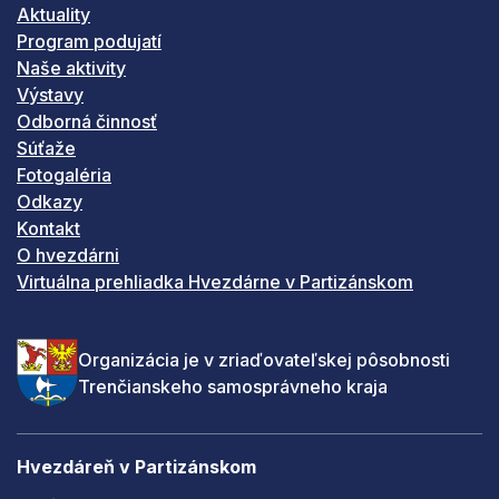
Aktuality
Program podujatí
Naše aktivity
Výstavy
Odborná činnosť
Súťaže
Fotogaléria
Odkazy
Kontakt
O hvezdárni
Virtuálna prehliadka Hvezdárne v Partizánskom
Organizácia je v zriaďovateľskej pôsobnosti
Trenčianskeho samosprávneho kraja
Hvezdáreň v Partizánskom