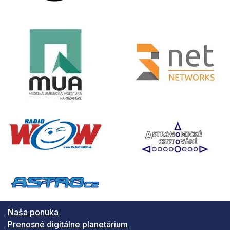
Naša ponuka
Prenosné digitálne planetárium