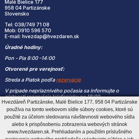
Malé Bielice 177
958 04 Partizánske
Slovensko
Tel: 038/749 71 08
Mob: 0910 596 570
E-mail: hvezdap@hvezdaren.sk
Úradné hodiny:
Pon - Pia 8:00 -14:00
Otvorené pre verejnosť:
Streda a Piatok podľa
rezervácie
V prípade nepriaznivého počasia sa informujte o
platnosti rezervácie telefonicky po 18:00
Hvezdáreň Partizánske, Malé Bielice 177, 958 04 Partizánske
(V prípade naplnenia kapacity je vstup na pozorovanie
používa na tomto webovom sídle súbory cookies, ktoré sú
možný len s platnou rezerváciou)
použité za účelom sledovania návštevnosti webového sídla
alebo k prispôsobeniu zobrazenia webových stránok
www.hvezdaren.sk. Prehliadaním a použitím príslušného
Cookies nastavenie
Cookies - viac informácií
Vyhlásenie o prístupnosti