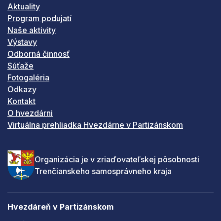
Aktuality
Program podujatí
Naše aktivity
Výstavy
Odborná činnosť
Súťaže
Fotogaléria
Odkazy
Kontakt
O hvezdárni
Virtuálna prehliadka Hvezdárne v Partizánskom
Organizácia je v zriaďovateľskej pôsobnosti
Trenčianskeho samosprávneho kraja
Hvezdáreň v Partizánskom