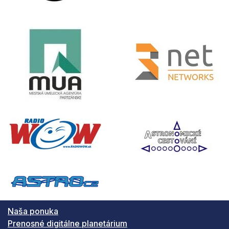
Naša ponuka
Prenosné digitálne planetárium