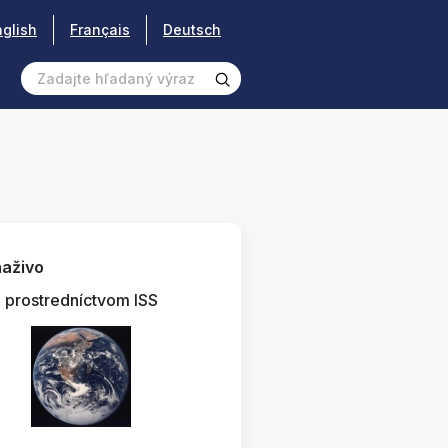
nglish
Français
Deutsch
aživo
prostredníctvom ISS