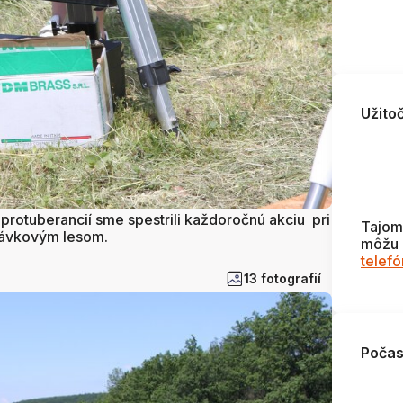
Užito
protuberancií sme spestrili každoročnú akciu pri
Tajom
rávkovým lesom.
môžu 
telef
13 fotografií
Počas