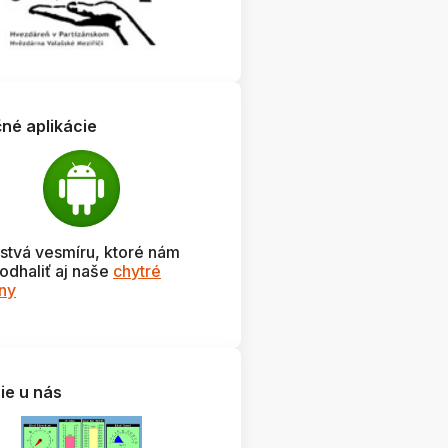
čné aplikácie
stvá vesmíru, ktoré nám
odhaliť aj naše
chytré
óny
ie u nás