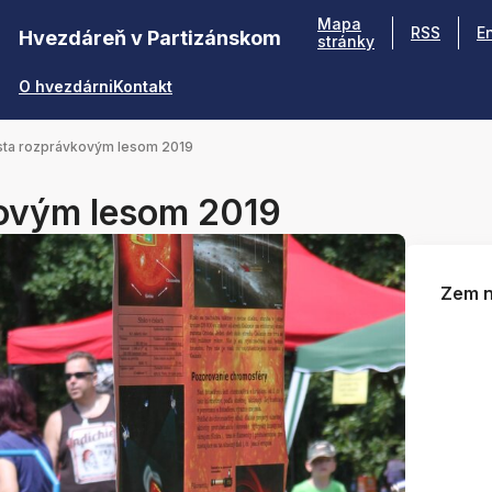
Mapa
RSS
E
Hvezdáreň v Partizánskom
stránky
O hvezdárni
Kontakt
ta rozprávkovým lesom 2019
ovým lesom 2019
Zem n