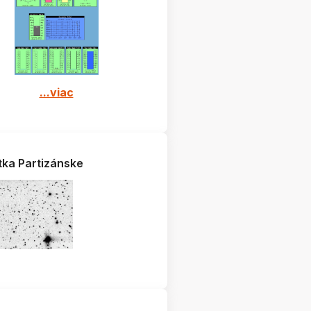
...viac
tka Partizánske
632