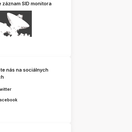
e záznam SID monitora
jte nás na sociálnych
ch
witter
acebook