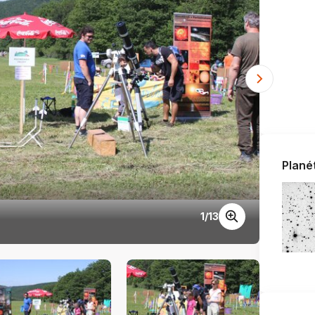
Plané
1
/
13
IMG_3