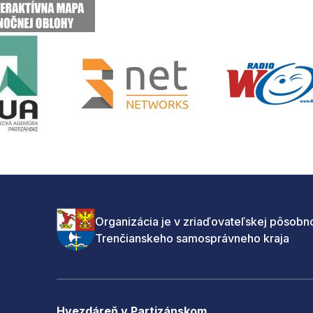
Organizácia je v zriaďovateľskej pôsobno
Trenčianskeho samosprávneho kraja
Hvezdáreň v Partizánskom