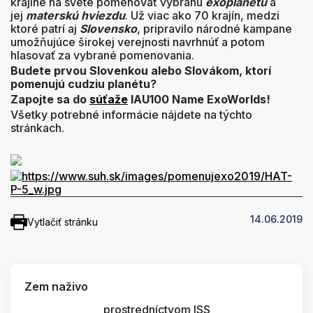
krajine na svete pomenovať vybranú
exoplanétu
a
jej
materskú hviezdu
. Už viac ako 70 krajín, medzi
ktoré patrí aj
Slovensko
, pripravilo národné kampane
umožňujúce širokej verejnosti navrhnúť a potom
hlasovať za vybrané pomenovania.
Budete prvou Slovenkou alebo Slovákom, ktorí
pomenujú
cudziu planétu?
Zapojte sa do
súťaže
IAU100 Name ExoWorlds!
Všetky potrebné informácie nájdete na týchto
stránkach.
14.06.2019
Vytlačiť stránku
Zem naživo
prostredníctvom ISS