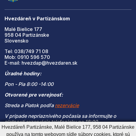
Hvezdáreň v Partizánskom
Malé Bielice 177
958 04 Partizánske
Slovensko
Tel: 038/749 71 08
Mob: 0910 596 570
E-mail: hvezdap@hvezdaren.sk
Úradné hodiny:
Pon - Pia 8:00 -14:00
Otvorené pre verejnosť:
Streda a Piatok podľa
rezervácie
V prípade nepriaznivého počasia sa informujte o
platnosti rezervácie telefonicky po 18:00
Hvezdáreň Partizánske, Malé Bielice 177, 958 04 Partizánske
(V prípade naplnenia kapacity je vstup na pozorovanie
používa na tomto webovom sídle súbory cookies, ktoré sú