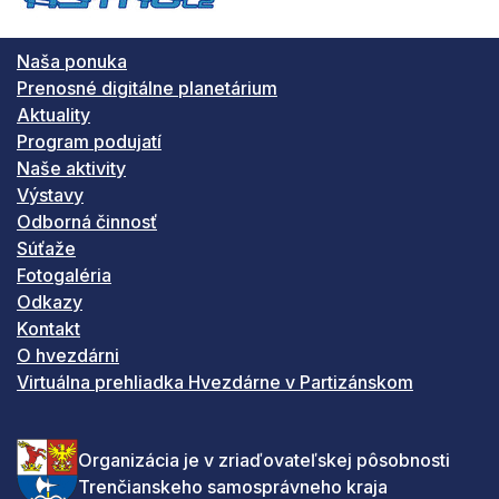
Naša ponuka
Prenosné digitálne planetárium
Aktuality
Program podujatí
Naše aktivity
Výstavy
Odborná činnosť
Súťaže
Fotogaléria
Odkazy
Kontakt
O hvezdárni
Virtuálna prehliadka Hvezdárne v Partizánskom
Organizácia je v zriaďovateľskej pôsobnosti
Trenčianskeho samosprávneho kraja