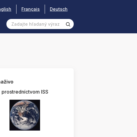
nglish
Français
Deutsch
aživo
prostredníctvom ISS