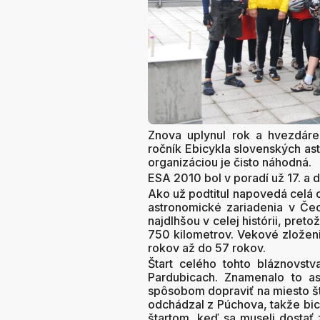
Znova uplynul rok a hvezdár
ročník Ebicykla slovenských as
organizáciou je čisto náhodná.
ESA 2010 bol v poradí už 17. a 
Ako už podtitul napovedá celá c
astronomické zariadenia v Če
najdlhšou v celej histórii, preto
750 kilometrov. Vekové zloženi
rokov až do 57 rokov.
Štart celého tohto bláznovst
Pardubicach. Znamenalo to as
spôsobom dopraviť na miesto šta
odchádzal z Púchova, takže bicy
štartom, keď sa museli dostať 