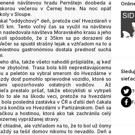
renené návštevou hradu Pernštejn doobeda a
Onlin
skorou večerou v Černej hore. Na noc opäť
koly v Sloupe.
kal "oddychový" deň, pretože cieľ Hvezdáreň v
 35 km. Tento voľný čas sa využil na návštevu
m nasledovala návšteva Moravského krasu a jeho
kolí spôsobilo, že z 35km sa po dorazení do
ečer sa spustil strašný lejak a vzhľadom na to a
miestnou gastronómiou dostala prednosť suchá
i.
eho dňa, takže všetci nahodili pršiplášte, aj keď
úplne zbytočné. Trasa bola kôli neprestávajúcemu
Sledu
šiu a peletón sa vybral smerom do Hvezdárne v
sieťa
azdy dosť pomohlo sprievodné vozidlo, ktoré so
lami upozorňovalo ostatných vodičov.
Až
ľa prestalo pršať, takže ebicyklisti si vytrpeli
T
lo to ale na škodu veci, pretože na hvezdárni
o bola posledná zastávka v ČR a ďalší deň čakala
F
torá končila vo Hvezdárni v Partizánskom. Deň sa
ačkou a hostinou, ktorá ako tak zachránila celý
izernej vyprážanej stravy.
ť chladné, ale vzhľadom na to, že to bol už ôsmy
aždý sa tešil domov nikomu to nevadilo. Deň a