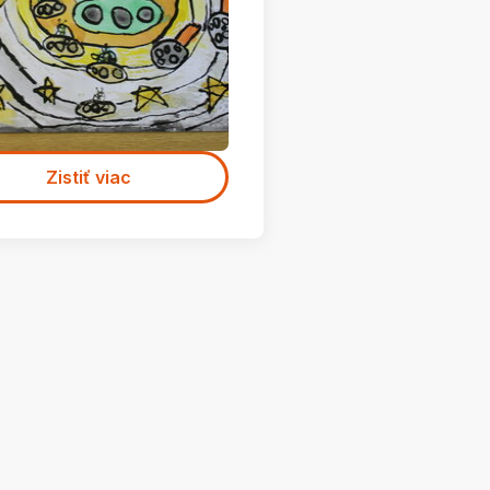
Zistiť viac
 na ceste do Úpice