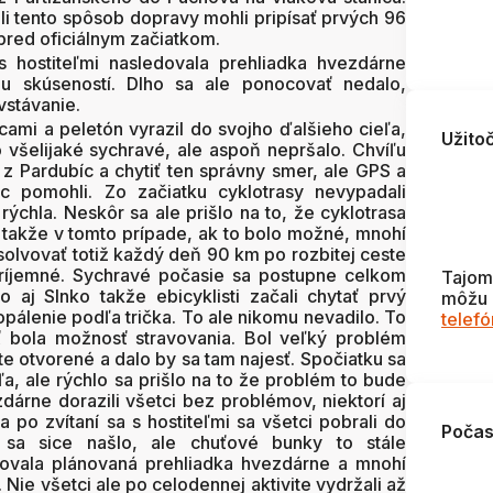
ili tento spôsob dopravy mohli pripísať prvých 96
pred oficiálnym začiatkom.
s hostiteľmi nasledovala prehliadka hvezdárne
 skúseností. Dlho sa ale ponocovať nedalo,
vstávanie.
cami a peletón vyrazil do svojho ďalšieho cieľa,
Užito
všelijaké sychravé, ale aspoň nepršalo. Chvíľu
 z Pardubíc a chytiť ten správny smer, ale GPS a
c pomohli. Zo začiatku cyklotrasy nevypadali
rýchla. Neskôr sa ale prišlo na to, že cyklotrasa
, takže v tomto prípade, ak to bolo možné, mnohí
bsolvovať totiž každý deň 90 km po rozbitej ceste
íjemné. Sychravé počasie sa postupne celkom
Tajom
 aj Slnko takže ebicyklisti začali chytať prvý
môžu 
opálenie podľa trička. To ale nikomu nevadilo. To
telef
ť bola možnosť stravovania. Bol veľký problém
te otvorené a dalo by sa tam najesť. Spočiatku sa
ľa, ale rýchlo sa prišlo na to že problém to bude
árne dorazili všetci bez problémov, niektorí aj
 po zvítaní sa s hostiteľmi sa všetci pobrali do
Počas
 sa sice našlo, ale chuťové bunky to stále
dovala plánovaná prehliadka hvezdárne a mnohí
. Nie všetci ale po celodennej aktivite vydržali až