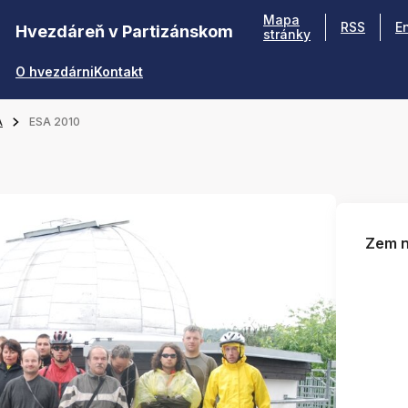
Mapa
RSS
E
Hvezdáreň v Partizánskom
stránky
O hvezdárni
Kontakt
A
ESA 2010
Zem n