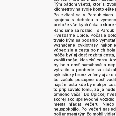
Tým pádom všetci, ktorí si zvol
kilometrov na svoje konto ešte 
Po zvítaní sa v Pardubiciach 
spojená s debatou a výmenou
pretože všetkých čakalo skoré 
Ráno sme sa rozlúčili s Pardubi
Hvezdárne Úpice. Počasie bolo 
trvalo kým sa podarilo vymotať
vyznačené cyklotrasy nakonie
vôbec zle a cesta po nich bola 
môže byť aj dosť rozbitá cesta
zvolili radšej klasickú cestu. A
by bolo dosť namáhavé a nepr
vytratilo a poobede sa ukázalo
cyklistický bronz známy aj ako 
čo začalo postupne dosť vadi
nájsť miesto kde by mali pri ces
to pripisovalo tomu, že je nede
omnoho väčší. Do Úpickej hvezd
skorej ako sprievodné vozidlo a
mesta hľadať večeru. Niečo
neuspokojilo. Po večeri nasle
boli unesení tým čo mohli vidieť