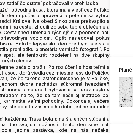
ov zatiaľ čo ostatní pokračovali v prehliadke.
ážď, pôvodná trasa, ktorá mala viesť cez Poľsko
li zlému počasiu upravená a peletón sa vybral
Hradci Králové. Na obed Slnko zase prekvapilo a
 tieňmi na ceste, zhodili zo seba teplé oblečenie a
y. Cesta hneď ubiehala rýchlejšie a poobede boli
 sprievodným vozidlom. Opäť nasledoval pokus
istre. Bolo to lepšie ako deň predtým, ale stále
ila prehliadku planetária vernisáž fotografií. Po
 spať, ale tentokrát rozdelení na dve skupiny
torých členov.
jemne začalo pražiť. Po rozlúčení s hostiteľmi a
Plané
trasou, ktorá viedla cez miestne lesy do Poličky,
ali, že čo takého astronomického je v Poličke,
a jednom dvore nachádza súkromná hvezdáreň
stronóma amatéra. Ubytovanie sa teraz našlo v
vzhľadom na to, že sa tam našli aj matrace bol
j karimatke veľmi pohodlný. Dokonca aj večera
ky, ale bolo to zas na dlhú dobu jediné poriadne
ď každému. Trasa bola plná šialených stúpaní a
ž na dno svojich možností. Tento deň sme mali
bola jediná zastávka, kde na nás nečakal