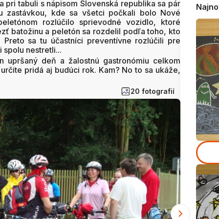
a pri tabuli s nápisom Slovenská republika sa pár
Najno
ou zastávkou, kde sa všetci počkali bolo Nové
letónom rozlúčilo sprievodné vozidlo, ktoré
zť batožinu a peletón sa rozdelil podľa toho, kto
 Preto sa tu účastníci preventívne rozlúčili pre
spolu nestretli...
n upršaný deň a žalostnú gastronómiu celkom
určite pridá aj budúci rok. Kam? No to sa ukáže,
20 fotografií