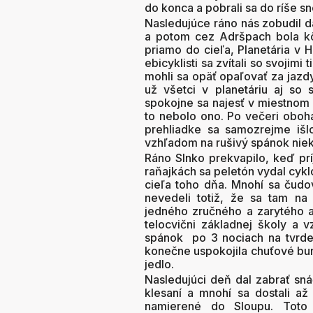
do konca a pobrali sa do ríše sn
Nasledujúce ráno nás zobudil d
a potom cez Adršpach bola kô
priamo do cieľa, Planetária v 
ebicyklisti sa zvítali so svojimi
mohli sa opäť opaľovať za jazd
už všetci v planetáriu aj so
spokojne sa najesť v miestnom b
to nebolo ono. Po večeri obohat
prehliadke sa samozrejme išlo
vzhľadom na rušivý spánok niek
Ráno Slnko prekvapilo, keď prí
raňajkách sa peletón vydal cyklo
cieľa toho dňa. Mnohí sa čudov
nevedeli totiž, že sa tam n
jedného zručného a zarytého a
telocvični základnej školy a 
spánok
po 3 nociach na tvrde
konečne uspokojila chuťové bun
jedlo.
Nasledujúci deň dal zabrať sná
klesaní a mnohí sa dostali a
namierené do Sloupu. Toto 