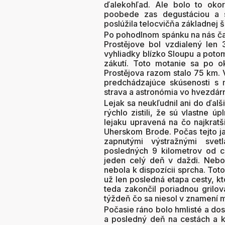
ďalekohľad. Ale bolo to oko
poobede zas degustáciou a 
poslúžila telocvičňa základnej š
Po pohodlnom spánku na nás ča
Prostějove bol vzdialený len
vyhliadky blízko Sloupu a poto
zákutí. Toto motanie sa po o
Prostějova razom stalo 75 km. V
predchádzajúce skúsenosti s 
strava a astronómia vo hvezdárn
Lejak sa neukľudnil ani do ďalši
rýchlo zistili, že sú vlastne 
lejaku upravená na čo najkrat
Uherskom Brode. Počas tejto j
zapnutými výstražnými svet
posledných 9 kilometrov od cie
jeden celý deň v daždi. Nebo
nebola k dispozícii sprcha. Tot
už len posledná etapa cesty, k
teda zakončil poriadnou grilov
týždeň čo sa niesol v znamení m
Počasie ráno bolo hmlisté a dos
a posledný deň na cestách a k