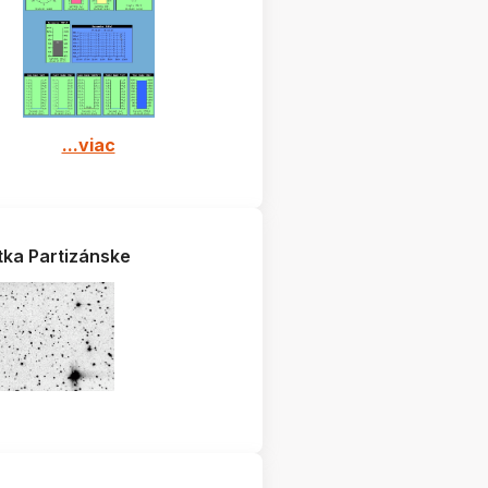
...viac
tka Partizánske