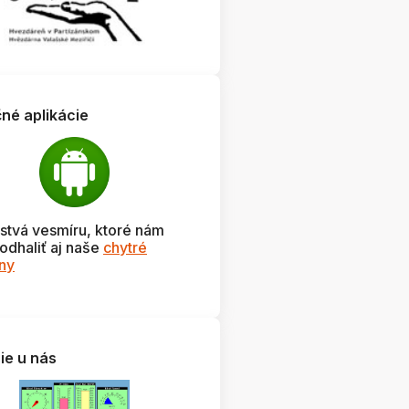
čné aplikácie
stvá vesmíru, ktoré nám
odhaliť aj naše
chytré
óny
ie u nás