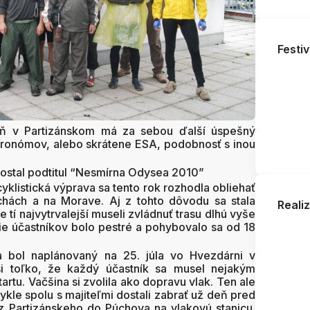
Festiv
eň v Partizánskom má za sebou ďalší úspešný
tronómov, alebo skrátene ESA, podobnosť s inou
dostal podtitul “Nesmírna Odysea 2010”
yklistická výprava sa tento rok rozhodla obliehať
chách a na Morave. Aj z tohto dôvodu sa stala
Reali
že tí najvytrvalejší museli zvládnuť trasu dlhú vyše
e účastníkov bolo pestré a pohybovalo sa od 18
va bol naplánovaný na 25. júla vo Hvezdárni v
i toľko, že každý účastník sa musel nejakým
rtu. Vačšina si zvolila ako dopravu vlak. Ten ale
kle spolu s majiteľmi dostali zabrať už deň pred
z Partizánskeho do Púchova na vlakovú stanicu.