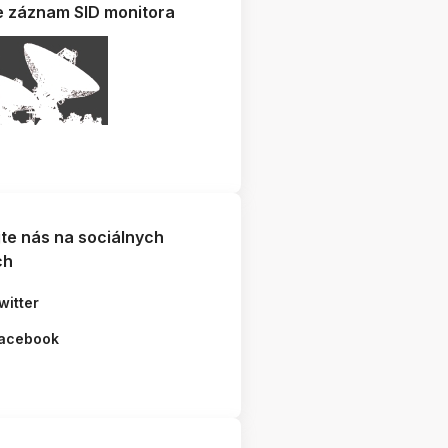
e záznam SID monitora
jte nás na sociálnych
ch
witter
acebook