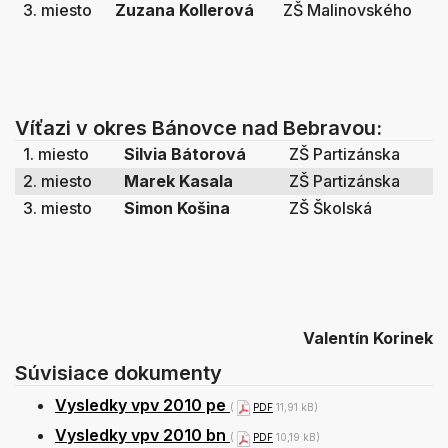
3. miesto
Zuzana Kollerová
ZŠ Malinovského
Víťazi v okres Bánovce nad Bebravou:
1. miesto
Silvia Bátorová
ZŠ Partizánska
2. miesto
Marek Kasala
ZŠ Partizánska
3. miesto
Simon Košina
ZŠ Školská
Valentín Korinek
Súvisiace dokumenty
Vysledky vpv 2010 pe
(
PDF
11,91 kB)
Vysledky vpv 2010 bn
(
PDF
10,19 kB)