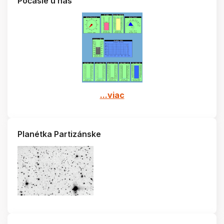
Počasie u nás
...viac
Planétka Partizánske