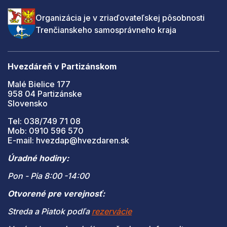
Organizácia je v zriaďovateľskej pôsobnosti
Trenčianskeho samosprávneho kraja
Hvezdáreň v Partizánskom
Malé Bielice 177
958 04 Partizánske
Slovensko
Tel: 038/749 71 08
Mob: 0910 596 570
E-mail: hvezdap@hvezdaren.sk
Úradné hodiny:
Pon - Pia 8:00 -14:00
Otvorené pre verejnosť:
Streda a Piatok podľa
rezervácie