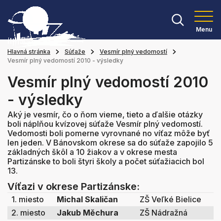
Menu
Hlavná stránka
Súťaže
Vesmír plný vedomostí
Vesmír plný vedomostí 2010 - výsledky
Vesmír plný vedomostí 2010
- výsledky
Aký je vesmír, čo o ňom vieme, tieto a ďalšie otázky
boli náplňou kvízovej súťaže Vesmír plný vedomostí.
Vedomosti boli pomerne vyrovnané no víťaz môže byť
len jeden. V Bánovskom okrese sa do súťaže zapojilo 5
základných škôl a 10 žiakov a v okrese mesta
Partizánske to boli štyri školy a počet súťažiacich bol
13.
Víťazi v okrese Partizánske:
1. miesto
Michal Skaličan
ZŠ Veľké Bielice
2. miesto
Jakub Měchura
ZŠ Nádražná