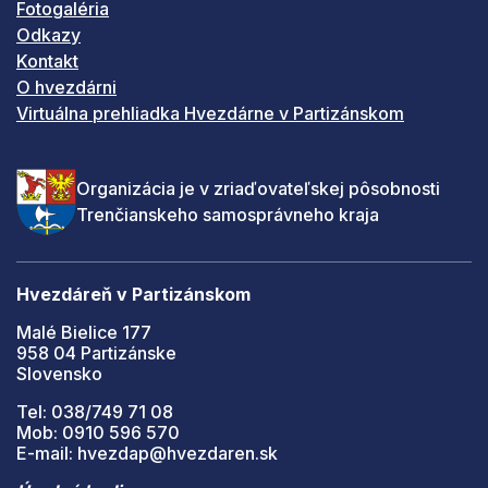
Fotogaléria
Odkazy
Kontakt
O hvezdárni
Virtuálna prehliadka Hvezdárne v Partizánskom
Organizácia je v zriaďovateľskej pôsobnosti
Trenčianskeho samosprávneho kraja
Hvezdáreň v Partizánskom
Malé Bielice 177
958 04 Partizánske
Slovensko
Tel: 038/749 71 08
Mob: 0910 596 570
E-mail: hvezdap@hvezdaren.sk