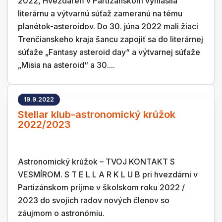
2022, Hvezdáreň v Partizánskom vyhlásila
literárnu a výtvarnú súťaž zameranú na tému
planétok-asteroidov. Do 30. júna 2022 mali žiaci
Trenčianskeho kraja šancu zapojiť sa do literárnej
súťaže „Fantasy asteroid day“ a výtvarnej súťaže
„Misia na asteroid“ a 30....
19.9.2022
Stellar klub-astronomický krúžok
2022/2023
Astronomický krúžok – TVOJ KONTAKT S
VESMÍROM. S T E L L A R K L U B pri hvezdárni v
Partizánskom príjme v školskom roku 2022 /
2023 do svojich radov nových členov so
záujmom o astronómiu.