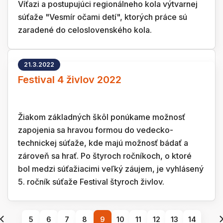
Víťazi a postupujúci regionálneho kola výtvarnej
súťaže "Vesmír očami detí", ktorých práce sú
zaradené do celoslovenského kola.
21.3.2022
Festival 4 živlov 2022
Žiakom základných škôl ponúkame možnosť
zapojenia sa hravou formou do vedecko-
technickej súťaže, kde majú možnosť bádať a
zároveň sa hrať. Po štyroch ročníkoch, o ktoré
bol medzi súťažiacimi veľký záujem, je vyhlásený
5. ročník súťaže Festival štyroch živlov.
5
6
7
8
9
10
11
12
13
14