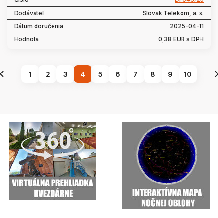
Slovak Telekom, a. s.
2025-04-11
0,38 EUR s DPH
1
2
3
4
5
6
7
8
9
10