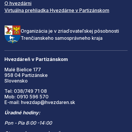
O hvezdárni
Virtuálna prehliadka Hvezdárne v Partizánskom
Organizácia je v zriaďovateľskej pôsobnosti
Trenčianskeho samosprávneho kraja
Hvezdáreň v Partizánskom
Malé Bielice 177
958 04 Partizánske
Slovensko
Tel: 038/749 71 08
Mob: 0910 596 570
E-mail: hvezdap@hvezdaren.sk
Úradné hodiny:
Pon - Pia 8:00 -14:00