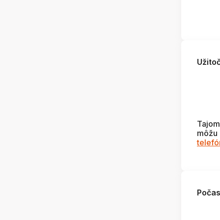
Užito
Tajom
môžu 
telef
Počas