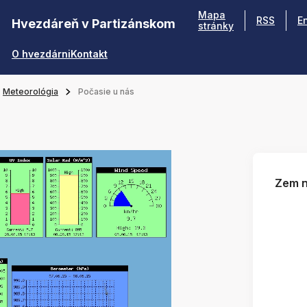
Mapa
RSS
E
Hvezdáreň v Partizánskom
stránky
O hvezdárni
Kontakt
Meteorológia
Počasie u nás
Zem n