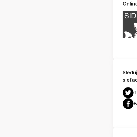
Onlin
Sledu
sieťa
T
F