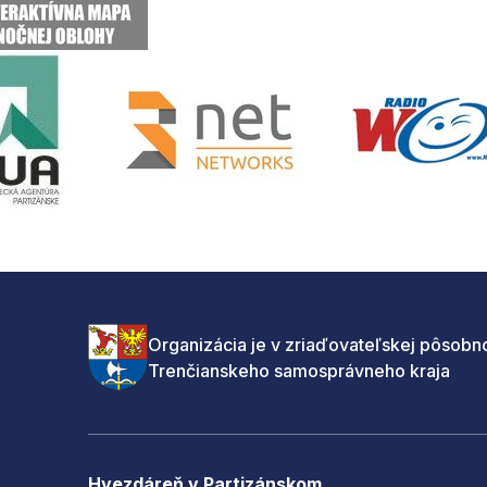
Organizácia je v zriaďovateľskej pôsobno
Trenčianskeho samosprávneho kraja
Hvezdáreň v Partizánskom