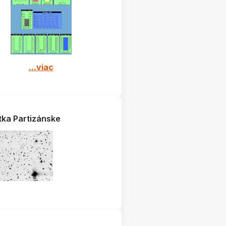
...viac
tka Partizánske