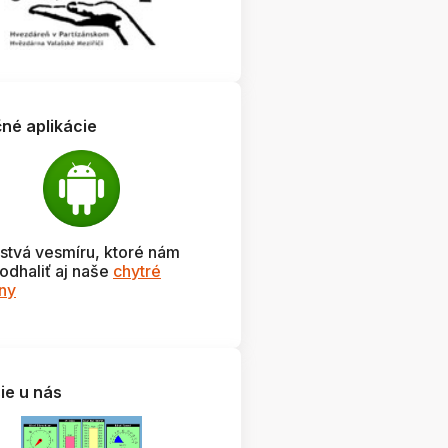
čné aplikácie
stvá vesmíru, ktoré nám
odhaliť aj naše
chytré
óny
ie u nás