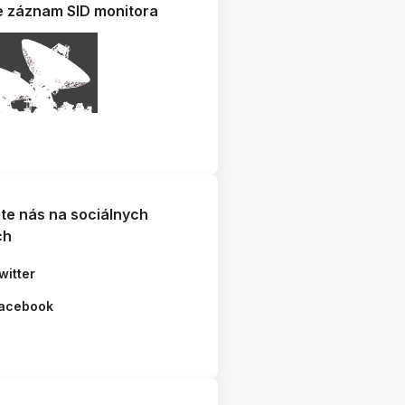
e záznam SID monitora
jte nás na sociálnych
ch
witter
acebook