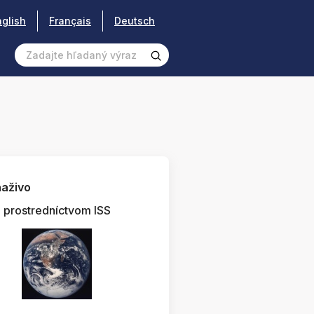
nglish
Français
Deutsch
aživo
prostredníctvom ISS