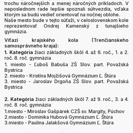
trochu náročnejších a menej náročných príkladoch. V
neposlednom rade lepšie spoznali súhvezdia, vďaka
ktorým sa budú vedieť orientovať na nočnej oblohe.
Naše mesto bude v tejto súťaži, v celoslovenskom kole
reprezentovať Ondrej Kamenský z tunajšieho
gymnázia.
Víťazi krajského kola (Trenčianskeho
samosprávneho kraja):
1. Kategória
žiaci základných škôl 4. až 6. roč., 1. a 2.
roč. 8. roč. gymnázia
1. miesto - Ľuboš Babuša ZŠ Slov. part. Považská
Bystrica
2. miesto - Kristína Mojžišová Gymnázium Ľ. Štúra
3. miesto - Jaroslav Drgoňa ZŠ Slov. part. Považská
Bystrica
2. Kategória
žiaci základných škôl 7. až 9. roč., 3. a 4.
roč. 8. roč. gymnázia
1.miesto - Miroslav Gašpárek CZŠ sv. Margity, Púchov
2.miesto - Dominika Hubová Gymnázium Ľ. Štúra
3.miesto - Paulina Jalakšová Gymnázium Ľ. Štúra