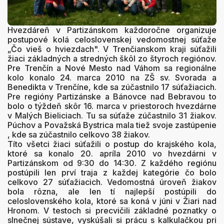
Hvezdáreň v Partizánskom každoročne organizuje
postupové kolá celoslovenskej vedomostnej súťaže
„Čo vieš o hviezdach". V Trenčianskom kraji súťažili
žiaci základných a stredných škôl zo štyroch regiónov.
Pre Trenčín a Nové Mesto nad Váhom sa regionálne
kolo konalo 24. marca 2010 na ZŠ sv. Svorada a
Benedikta v Trenčíne, kde sa zúčastnilo 17 súťažiacich.
Pre regióny Partizánske a Bánovce nad Bebravou to
bolo o týždeň skôr 16. marca v priestoroch hvezdárne
v Malých Bieliciach. Tu sa súťaže zúčastnilo 31 žiakov.
Púchov a Považská Bystrica mala tiež svoje zastúpenie
, kde sa zúčastnilo celkovo 38 žiakov.
Títo všetci žiaci súťažili o postup do krajského kola,
ktoré sa konalo 20. apríla 2010 vo hvezdárni v
Partizánskom od 9:30 do 14:30. Z každého regiónu
postúpili len prví traja z každej kategórie čo bolo
celkovo 27 súťažiacich. Vedomostná úroveň žiakov
bola rôzna, ale len tí najlepší postúpili do
celoslovenského kola, ktoré sa koná v júni v Žiari nad
Hronom. V testoch si precvičili základné poznatky o
slnečnej sústave, vyskúšali si prácu s kalkulačkou pri