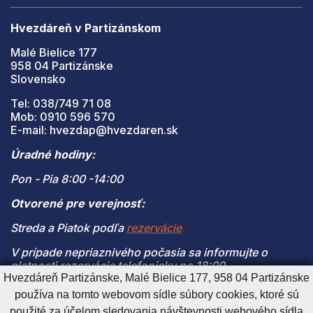
Hvezdáreň v Partizánskom
Malé Bielice 177
958 04 Partizánske
Slovensko
Tel: 038/749 71 08
Mob: 0910 596 570
E-mail: hvezdap@hvezdaren.sk
Úradné hodiny:
Pon - Pia 8:00 -14:00
Otvorené pre verejnosť:
Streda a Piatok podľa
rezervácie
V prípade nepriaznivého počasia sa informujte o
platnosti rezervácie telefonicky po 18:00
Hvezdáreň Partizánske, Malé Bielice 177, 958 04 Partizánske
(V prípade naplnenia kapacity je vstup na pozorovanie
používa na tomto webovom sídle súbory cookies, ktoré sú
možný len s platnou rezerváciou)
použité za účelom sledovania návštevnosti webového sídla