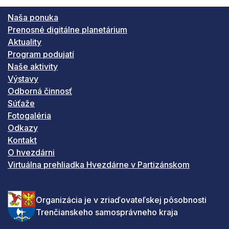
Naša ponuka
Prenosné digitálne planetárium
Aktuality
Program podujatí
Naše aktivity
Výstavy
Odborná činnosť
Súťaže
Fotogaléria
Odkazy
Kontakt
O hvezdárni
Virtuálna prehliadka Hvezdárne v Partizánskom
Organizácia je v zriaďovateľskej pôsobnosti
Trenčianskeho samosprávneho kraja