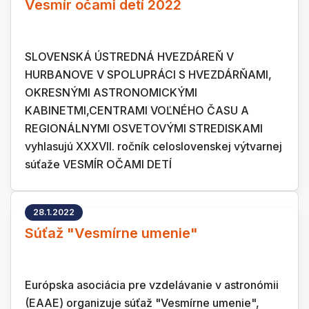
Vesmír očami detí 2022
SLOVENSKÁ ÚSTREDNÁ HVEZDÁREŇ V
HURBANOVE V SPOLUPRÁCI S HVEZDÁRŇAMI,
OKRESNÝMI ASTRONOMICKÝMI
KABINETMI,CENTRAMI VOĽNÉHO ČASU A
REGIONÁLNYMI OSVETOVÝMI STREDISKAMI
vyhlasujú XXXVII. ročník celoslovenskej výtvarnej
súťaže VESMÍR OČAMI DETÍ
28.1.2022
Súťaž "Vesmírne umenie"
Európska asociácia pre vzdelávanie v astronómii
(EAAE) organizuje súťaž "Vesmírne umenie",