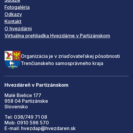
Fotogaléria
Odkazy
Kontakt
O hvezdárni
Virtuálna prehliadka Hvezdárne v Partizánskom
Organizácia je v zriaďovateľskej pôsobnosti
Trenčianskeho samosprávneho kraja
Hvezdáreň v Partizánskom
Malé Bielice 177
958 04 Partizánske
Slovensko
Tel: 038/749 71 08
Mob: 0910 596 570
E-mail: hvezdap@hvezdaren.sk