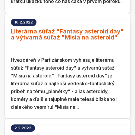
krátku ukážku toho čo nás čaká v prvom polroku.
16.2.2022
Literárna súťaž "Fantasy asteroid day"
a výtvarná súťaž "Misia na asteroid"
Hvezdáreň v Partizánskom vyhlasuje literárnu
súťaž "Fantasy asteroid day" a výtvarnú súťaž
"Misia na asteroid" "Fantasy asteroid day" je
literárna súťaž o najlepší vedecko-fantastický
príbeh na tému „planétky“ - alias asteroidy,
kométy a ďalšie tajuplné malé telesá blízkeho i
ďalekého vesmíru! "Misia na...
2.2.2022