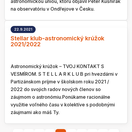
astronomickou úniou, ktorú objavil Peter Kušnirák
na observatóriu v Ondřejove v Česku.
22.9.2021
Stellar klub-astronomický krúžok
2021/2022
Astronomický krúžok – TVOJ KONTAKT S
VESMÍROM. S T E L L A R K L U B pri hvezdárni v
Partizánskom príjme v školskom roku 2021 /
2022 do svojich radov nových členov so
záujmom o astronómiu.Ponúkame racionálne
využitie voľného času v kolektíve s podobnými
záujmami ako máš Ty.