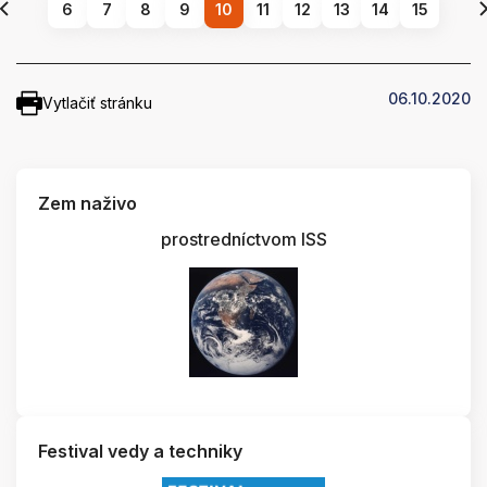
6
7
8
9
10
11
12
13
14
15
06.10.2020
Vytlačiť stránku
Zem naživo
prostredníctvom ISS
Festival vedy a techniky