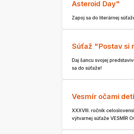
Asteroid Day"
Zapoj sa do literárnej súťaže
Súťaž "Postav si 
Daj šancu svojej predstaviv
sa do súťaže!
Vesmír očami det
XXXVIII. ročník celoslovens
výtvarnej súťaže VESMÍR 