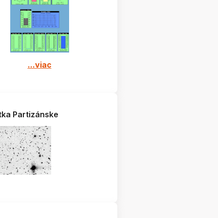
...viac
tka Partizánske