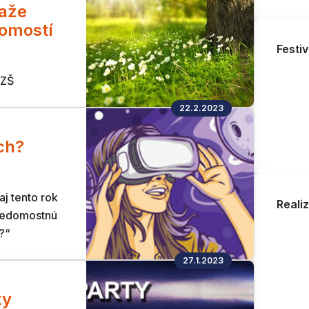
aže
domostí
Festiv
 ZŠ
22.2.2023
ch?
j tento rok
Reali
vedomostnú
?“
27.1.2023
ty