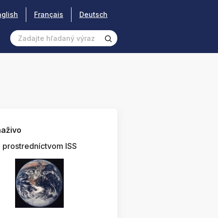
nglish
Français
Deutsch
aživo
prostredníctvom ISS