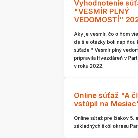
Vyhodnotenie súť
"VESMÍR PLNÝ
VEDOMOSTÍ" 20
Aký je vesmír, čo o ňom vie
ďalšie otázky boli náplňou 
súťaže " Vesmír plný vedom
pripravila Hvezdáreň v Par
v roku 2022.
Online súťaž "A č
vstúpil na Mesiac
Online súťaž pre žiakov 5. a
základných škôl okresu Par