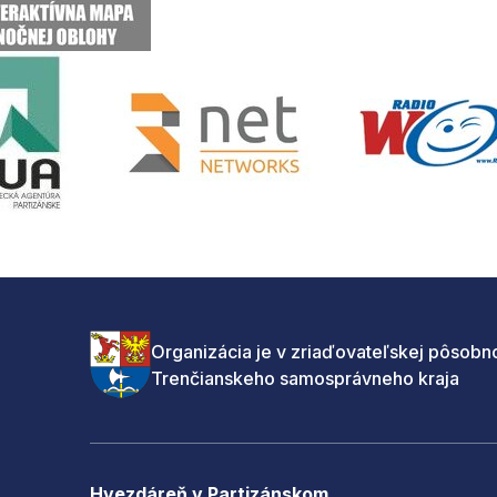
Organizácia je v zriaďovateľskej pôsobno
Trenčianskeho samosprávneho kraja
Hvezdáreň v Partizánskom