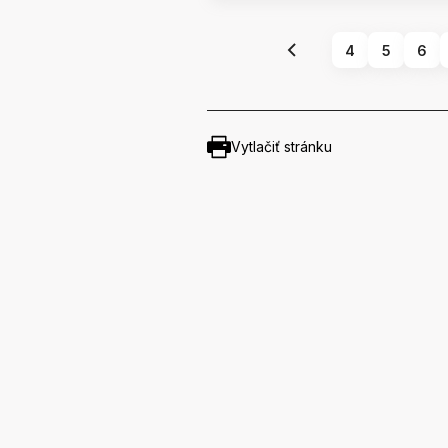
4
5
6
Vytlačiť stránku