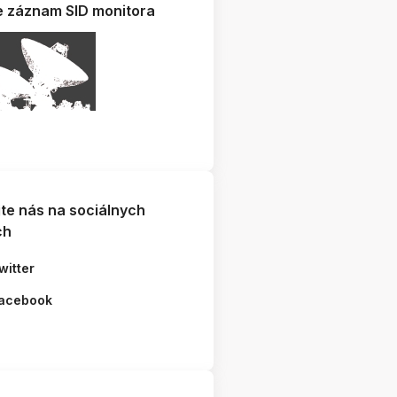
e záznam SID monitora
jte nás na sociálnych
ch
witter
acebook