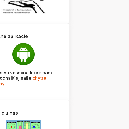
čné aplikácie
stvá vesmíru, ktoré nám
odhaliť aj naše
chytré
óny
ie u nás