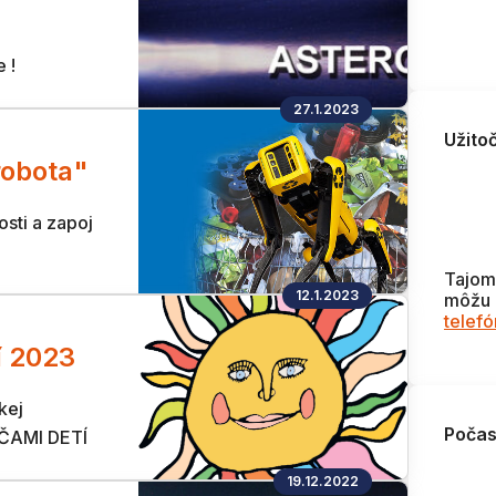
 !
27.1.2023
Užito
robota"
osti a zapoj
Tajom
12.1.2023
môžu 
telef
í 2023
kej
Počas
OČAMI DETÍ
19.12.2022