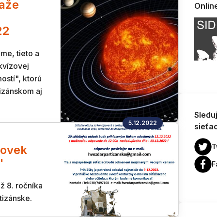
aže
Onlin
22
me, tieto a
kvízovej
ostí", ktorú
tizánskom aj
Sledu
5.12.2022
sieťa
T
lovek
"
F
ž 8. ročníka
tizánske.