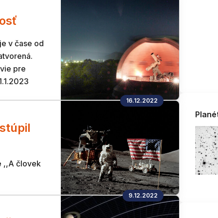
osť
je v čase od
atvorená.
vie pre
1.1.2023
16.12.2022
Plané
stúpil
 ,,A človek
9.12.2022