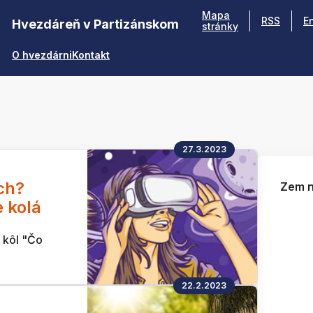
Mapa
RSS
E
Hvezdáreň v Partizánskom
stránky
O hvezdárni
Kontakt
27.3.2023
ch?
Zem n
 kolá
 kôl "Čo
22.2.2023