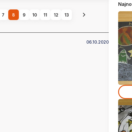
Najno
7
8
9
10
11
12
13
06.10.2020