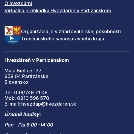
O hvezdárni
Virtuálna prehliadka Hvezdárne v Partizánskom
Organizácia je v zriaďovateľskej pôsobnosti
Trenčianskeho samosprávneho kraja
Hvezdáreň v Partizánskom
Malé Bielice 177
958 04 Partizánske
Slovensko
Tel: 038/749 71 08
Mob: 0910 596 570
E-mail: hvezdap@hvezdaren.sk
Úradné hodiny:
Pon - Pia 8:00 -14:00