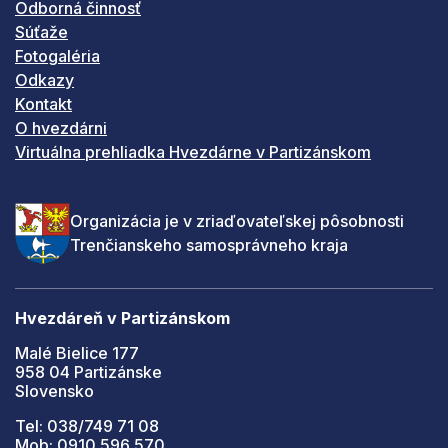
Odborná činnosť
Súťaže
Fotogaléria
Odkazy
Kontakt
O hvezdárni
Virtuálna prehliadka Hvezdárne v Partizánskom
Organizácia je v zriaďovateľskej pôsobnosti
Trenčianskeho samosprávneho kraja
Hvezdáreň v Partizánskom
Malé Bielice 177
958 04 Partizánske
Slovensko
Tel: 038/749 71 08
Mob: 0910 596 570