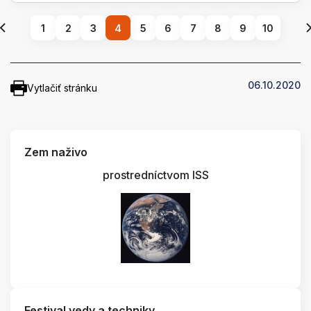
1
2
3
4
5
6
7
8
9
10
06.10.2020
Vytlačiť stránku
Zem naživo
prostredníctvom ISS
Festival vedy a techniky